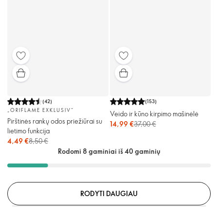
(
42
)
(
153
)
„ORIFLAME EXKLUSIV“
Veido ir kūno kirpimo mašinėlė
Pirštinės rankų odos priežiūrai su
14,99 €
37,00 €
lietimo funkcija
4,49 €
8,50 €
Rodomi 8 gaminiai iš 40 gaminių
RODYTI DAUGIAU