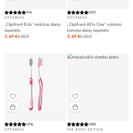
(
94
)
(
327
)
OPTIFRESH
OPTIFRESH
„Optifresh Kids“ minkštas dantų
„Optifresh All In One“ vidutinio
šepetėlis
kietumo dantų šepetėlis
3,49 €
5,00 €
3,49 €
5,00 €
(
374
)
(
280
)
OPTIFRESH
THE-BODY-EDITION