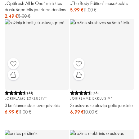
„Optifresh All In One“ minkštas
„The Body Edition“ masažuoklis
dantų šepetėlis jautriems dantims
5,99 €
11,00 €
2,49 €
5,00 €
(
44
)
(
46
)
„ORIFLAME EXKLUSIV“
„ORIFLAME EXKLUSIV“
3 keičiamos skustuvo galvutės
Skustuvas su alavijo gelio juostele
6,99 €
11,00 €
6,99 €
10,00 €