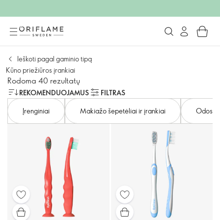
Ieškoti pagal gaminio tipą
Kūno priežiūros įrankiai
Rodoma 40 rezultatų
REKOMENDUOJAMUS
FILTRAS
Įrenginiai
Makiažo šepetėliai ir įrankiai
Odos pri