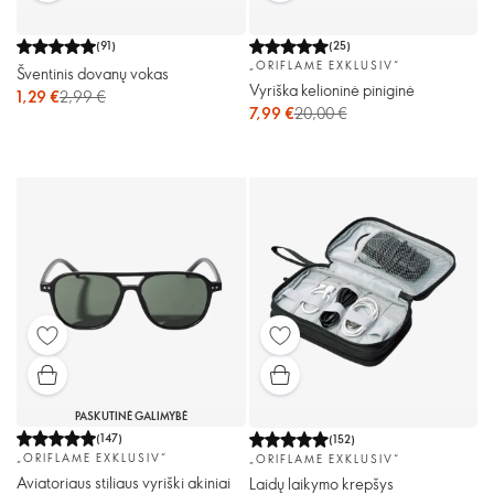
(
91
)
(
25
)
„ORIFLAME EXKLUSIV“
Šventinis dovanų vokas
Vyriška kelioninė piniginė
1,29 €
2,99 €
7,99 €
20,00 €
PASKUTINĖ GALIMYBĖ
(
147
)
(
152
)
„ORIFLAME EXKLUSIV“
„ORIFLAME EXKLUSIV“
Aviatoriaus stiliaus vyriški akiniai
Laidų laikymo krepšys