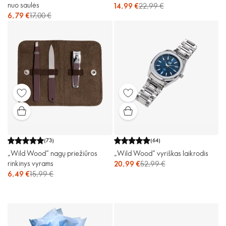
nuo saulės
14,99 €
22,99 €
6,79 €
17,00 €
(
73
)
(
64
)
„Wild Wood“ nagų priežiūros
„Wild Wood“ vyriškas laikrodis
rinkinys vyrams
20,99 €
52,99 €
6,49 €
15,99 €