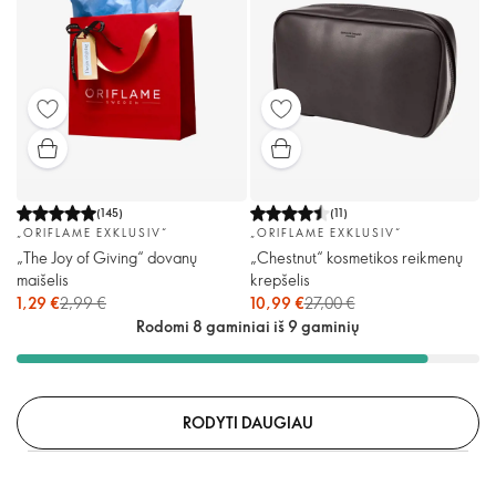
(
145
)
(
11
)
„ORIFLAME EXKLUSIV“
„ORIFLAME EXKLUSIV“
„The Joy of Giving“ dovanų
„Chestnut“ kosmetikos reikmenų
maišelis
krepšelis
1,29 €
2,99 €
10,99 €
27,00 €
Rodomi 8 gaminiai iš 9 gaminių
RODYTI DAUGIAU