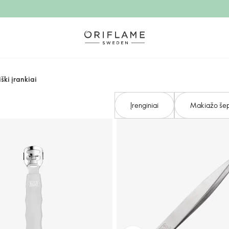
ški įrankiai​
Įrenginiai
Makiažo šepet