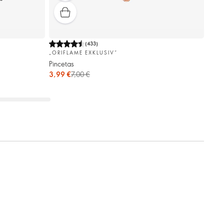
(
433
)
„ORIFLAME EXKLUSIV“
Pincetas
3,99 €
7,00 €