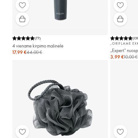
(
77
)
(
13
„ORIFLAME EX
4 viename kirpimo mašinėlė
„Expert“ nuosp
17,99 €
44,00 €
3,99 €
10,00 €