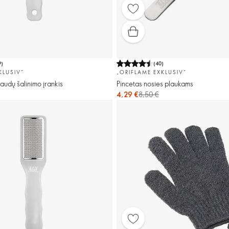
9
)
(
40
)
KLUSIV“
„ORIFLAME EXKLUSIV“
audų šalinimo įrankis
Pincetas nosies plaukams
4,29 €
8,50 €