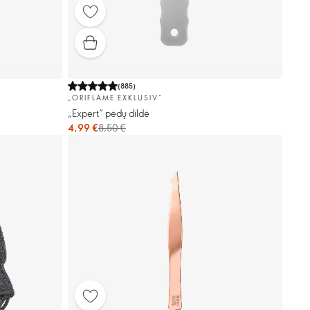
(
885
)
„ORIFLAME EXKLUSIV“
„Expert“ pėdų dildė
4,99 €
8,50 €