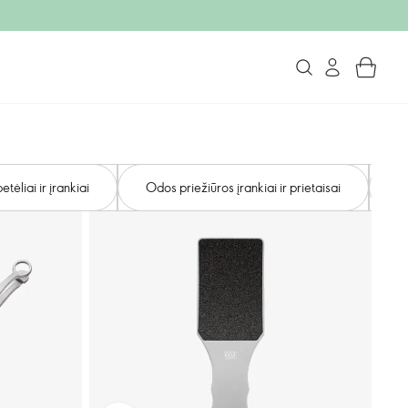
ėliai ir įrankiai
Odos priežiūros įrankiai ir prietaisai
Kū