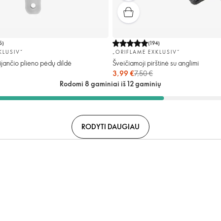
5
)
(
194
)
KLUSIV“
„ORIFLAME EXKLUSIV“
ijančio plieno pėdų dildė
Šveičiamoji pirštinė su anglimi
3,99 €
7,50 €
Rodomi 8 gaminiai iš 12 gaminių
RODYTI DAUGIAU