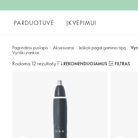
PARDUOTUVĖ
ĮKVĖPIMUI
Pagrindinis puslapis
/
Aksesuarai
/
Ieškoti pagal gaminio tipą
/
Vyri
Vyriški įrankiai​
Rodoma 12 rezultatų
REKOMENDUOJAMUS
FILTRAS