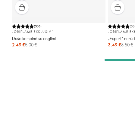
(
336
)
(
33
„ORIFLAME EXKLUSIV“
„ORIFLAME EX
Dušo kempinė su anglimi
„Expert“ nerūd
2,49 €
5,00 €
3,49 €
8,50 €