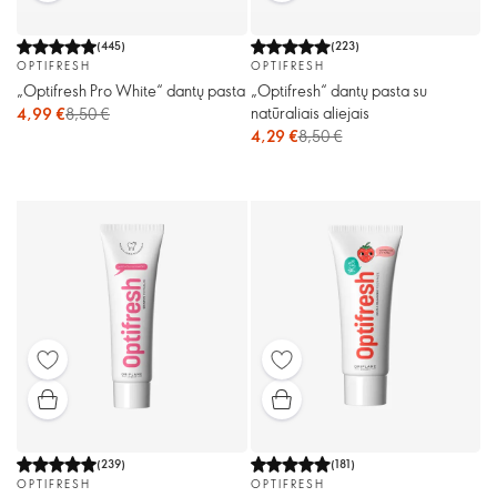
(
445
)
(
223
)
OPTIFRESH
OPTIFRESH
„Optifresh Pro White“ dantų pasta
„Optifresh“ dantų pasta su
natūraliais aliejais
4,99 €
8,50 €
4,29 €
8,50 €
(
239
)
(
181
)
OPTIFRESH
OPTIFRESH