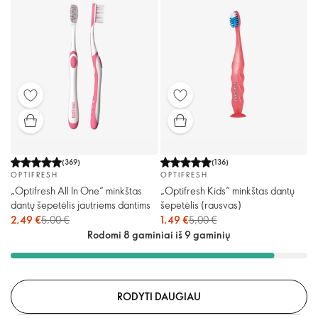
(
369
)
(
136
)
OPTIFRESH
OPTIFRESH
„Optifresh All In One“ minkštas
„Optifresh Kids“ minkštas dantų
dantų šepetėlis jautriems dantims
šepetėlis (rausvas)
2,49 €
5,00 €
1,49 €
5,00 €
Rodomi 8 gaminiai iš 9 gaminių
RODYTI DAUGIAU