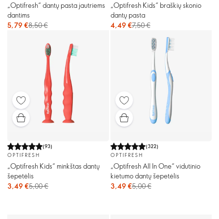
„Optifresh“ dantų pasta jautriems
„Optifresh Kids“ braškių skonio
dantims
dantų pasta
5,79 €
8,50 €
4,49 €
7,50 €
(
93
)
(
322
)
OPTIFRESH
OPTIFRESH
„Optifresh Kids“ minkštas dantų
„Optifresh All In One“ vidutinio
šepetėlis
kietumo dantų šepetėlis
3,49 €
5,00 €
3,49 €
5,00 €