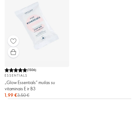
(
1506
)
ESSENTIALS
„Glow Essentials“ muilas su
vitaminais E ir B3
1,99 €
3,50 €