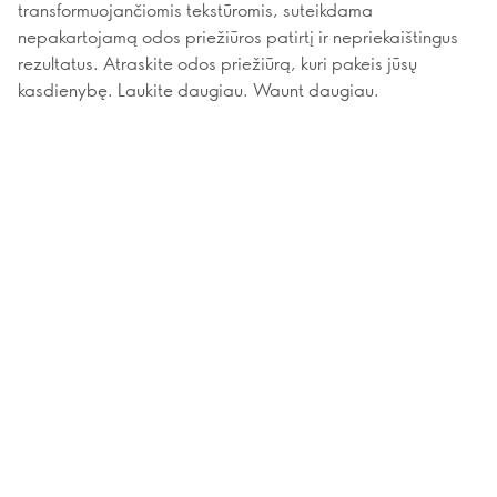
transformuojančiomis tekstūromis, suteikdama
nepakartojamą odos priežiūros patirtį ir nepriekaištingus
rezultatus. Atraskite odos priežiūrą, kuri pakeis jūsų
kasdienybę. Laukite daugiau. Waunt daugiau.