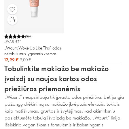
(
564
)
„WAUNT“
„Waunt Woke Up Like This“ odos
netobulumus lyginantis kremas
12,99 €
19,00 €
Tobulinkite makiažo be makiažo
įvaizdį su naujos kartos odos
priežiūros priemonėmis
„Waunt“ neapsiriboja tik įprasta odos priežiūra, bet jungia
pažangų drėkinimą su makiažo įkvėptais efektais, tokiais
kaip matiškumas, gruntas ir švytėjimas, kad akimirksniu
pasiektumėte tobulą išvaizdą be makiažo. „Waunt“ linija
išsiskiria veganiškomis formulėmis ir žaismingomis