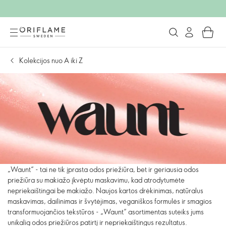
Kolekcijos nuo A iki Z
„Waunt“ - tai ne tik įprasta odos priežiūra, bet ir geriausia odos
priežiūra su makiažo įkvėptu maskavimu, kad atrodytumėte
nepriekaištingai be makiažo. Naujos kartos drėkinimas, natūralus
maskavimas, dailinimas ir švytėjimas, veganiškos formulės ir smagios
transformuojančios tekstūros - „Waunt“ asortimentas suteiks jums
unikalią odos priežiūros patirtį ir nepriekaištingus rezultatus.