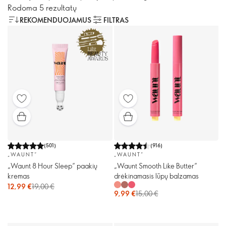
Rodoma 5 rezultatų
REKOMENDUOJAMUS
FILTRAS
(
501
)
(
916
)
„WAUNT“
„WAUNT“
„Waunt 8 Hour Sleep“ paakių
„Waunt Smooth Like Butter“
kremas
drėkinamasis lūpų balzamas
12,99 €
19,00 €
9,99 €
15,00 €