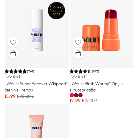
(
241
)
(
182
)
„WAUNT“
„WAUNT“
„Waunt Super Recover Whipped“
„Waunt Blush Worthy“ lūpų ir
dieninis kremas
skruostų dažai
15,99 €
23,00 €
12,99 €
19,00 €