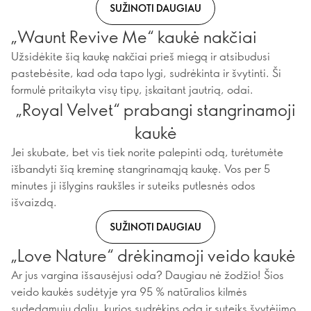
SUŽINOTI DAUGIAU
„Waunt Revive Me“ kaukė nakčiai
Užsidėkite šią kaukę nakčiai prieš miegą ir atsibudusi
pastebėsite, kad oda tapo lygi, sudrėkinta ir švytinti. Ši
formulė pritaikyta visų tipų, įskaitant jautrią, odai.
„Royal Velvet“ prabangi stangrinamoji
kaukė
Jei skubate, bet vis tiek norite palepinti odą, turėtumėte
išbandyti šią kreminę stangrinamąją kaukę. Vos per 5
minutes ji išlygins raukšles ir suteiks putlesnės odos
išvaizdą.
SUŽINOTI DAUGIAU
„Love Nature“ drėkinamoji veido kaukė
Ar jus vargina išsausėjusi oda? Daugiau nė žodžio! Šios
veido kaukės sudėtyje yra 95 % natūralios kilmės
sudedamųjų dalių, kurios sudrėkins odą ir suteiks švytėjimo.