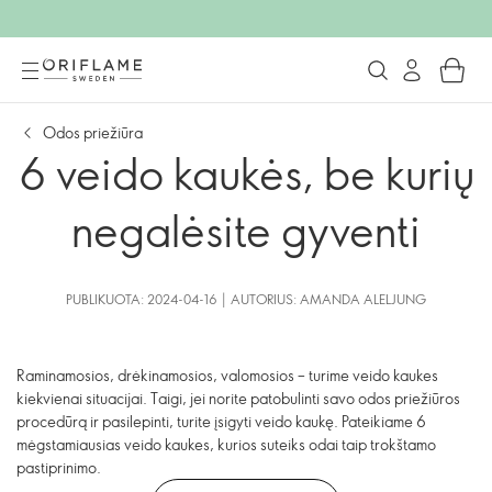
Odos priežiūra
6 veido kaukės, be kurių
negalėsite gyventi
PUBLIKUOTA: 2024-04-16 | AUTORIUS: AMANDA ALELJUNG
Raminamosios, drėkinamosios, valomosios – turime veido kaukes
kiekvienai situacijai. Taigi, jei norite patobulinti savo odos priežiūros
procedūrą ir pasilepinti, turite įsigyti veido kaukę. Pateikiame 6
mėgstamiausias veido kaukes, kurios suteiks odai taip trokštamo
pastiprinimo.