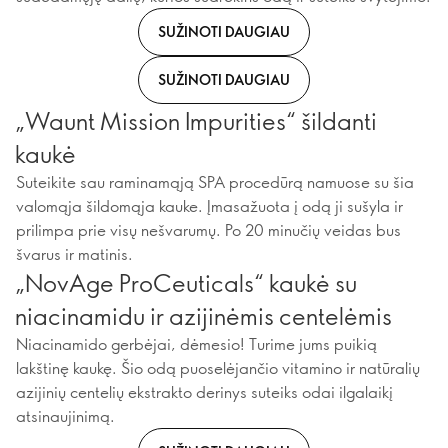
SUŽINOTI DAUGIAU
SUŽINOTI DAUGIAU
„Waunt Mission Impurities“ šildanti
kaukė
Suteikite sau raminamąją SPA procedūrą namuose su šia
valomąja šildomąja kauke. Įmasažuota į odą ji sušyla ir
prilimpa prie visų nešvarumų. Po 20 minučių veidas bus
švarus ir matinis.
„NovAge ProCeuticals“ kaukė su
niacinamidu ir azijinėmis centelėmis
Niacinamido gerbėjai, dėmesio! Turime jums puikią
lakštinę kaukę. Šio odą puoselėjančio vitamino ir natūralių
azijinių centelių ekstrakto derinys suteiks odai ilgalaikį
atsinaujinimą.