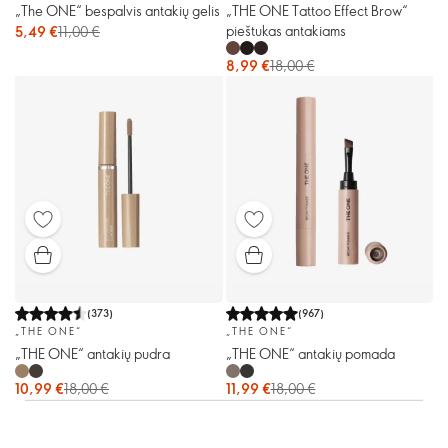
„The ONE“ bespalvis antakių gelis
„THE ONE Tattoo Effect Brow“
pieštukas antakiams
5,49 €
11,00 €
8,99 €
18,00 €
(
373
)
(
967
)
„THE ONE“
„THE ONE“
„THE ONE“ antakių pudra
„THE ONE“ antakių pomada
10,99 €
18,00 €
11,99 €
18,00 €