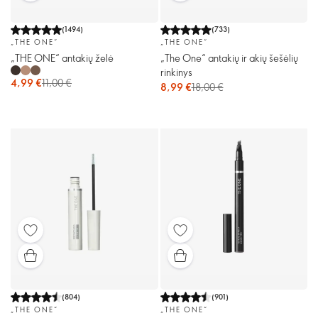
(
1494
)
(
733
)
„THE ONE“
„THE ONE“
„THE ONE“ antakių želė
„The One“ antakių ir akių šešėlių
rinkinys
4,99 €
11,00 €
8,99 €
18,00 €
(
804
)
(
901
)
„THE ONE“
„THE ONE“