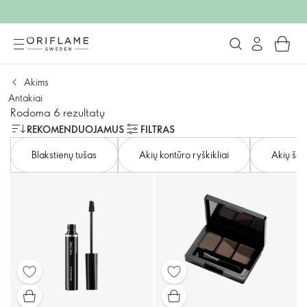
Akims
Antakiai
Rodoma 6 rezultatų
REKOMENDUOJAMUS
FILTRAS
Blakstienų tušas
Akių kontūro ryškikliai
Akių šešė