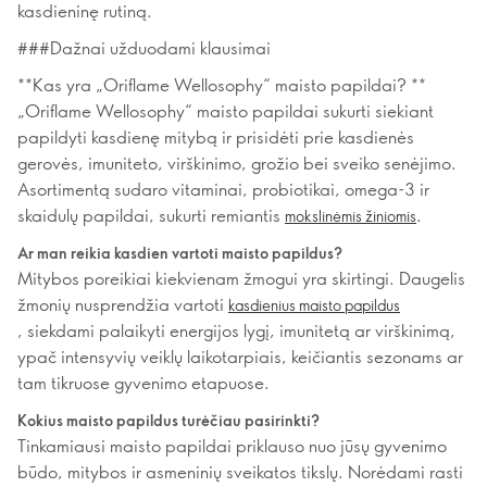
kasdieninę rutiną.
###Dažnai užduodami klausimai
**Kas yra „Oriflame Wellosophy“ maisto papildai? **
„Oriflame Wellosophy“ maisto papildai sukurti siekiant
papildyti kasdienę mitybą ir prisidėti prie kasdienės
gerovės, imuniteto, virškinimo, grožio bei sveiko senėjimo.
Asortimentą sudaro vitaminai, probiotikai, omega-3 ir
skaidulų papildai, sukurti remiantis
.
mokslinėmis žiniomis
Ar man reikia kasdien vartoti maisto papildus?
Mitybos poreikiai kiekvienam žmogui yra skirtingi. Daugelis
žmonių nusprendžia vartoti
kasdienius maisto papildus
, siekdami palaikyti energijos lygį, imunitetą ar virškinimą,
ypač intensyvių veiklų laikotarpiais, keičiantis sezonams ar
tam tikruose gyvenimo etapuose.
Kokius maisto papildus turėčiau pasirinkti?
Tinkamiausi maisto papildai priklauso nuo jūsų gyvenimo
būdo, mitybos ir asmeninių sveikatos tikslų. Norėdami rasti