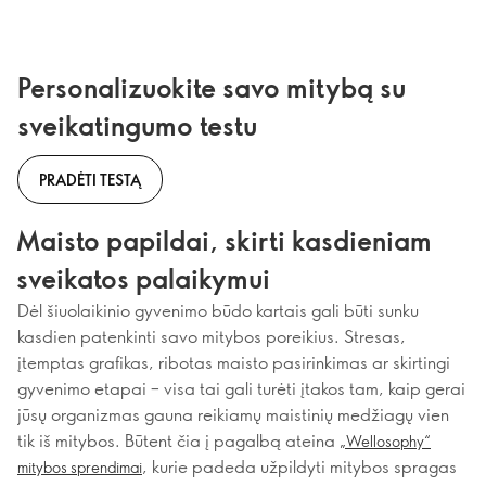
Personalizuokite savo mitybą su
sveikatingumo testu
PRADĖTI TESTĄ
Maisto papildai, skirti kasdieniam
sveikatos palaikymui
Dėl šiuolaikinio gyvenimo būdo kartais gali būti sunku
kasdien patenkinti savo mitybos poreikius. Stresas,
įtemptas grafikas, ribotas maisto pasirinkimas ar skirtingi
gyvenimo etapai – visa tai gali turėti įtakos tam, kaip gerai
jūsų organizmas gauna reikiamų maistinių medžiagų vien
tik iš mitybos. Būtent čia į pagalbą ateina
„Wellosophy“
, kurie padeda užpildyti mitybos spragas
mitybos sprendimai