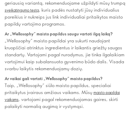
geriausią variantą, rekomenduojame užpildyti mūsų trumpą
, kuris padės nustatyti jūsų individualius
sveikatingumo testą
poreikius ir nukreips jus link individualiai pritaikytos maisto
papildų vartojimo programos.
Ar „Wellosophy“ maisto papildus saugu vartoti ilgą laiką?
„Wellosophy“ maisto papildai yra sukurti naudojant
kruopščiai atrinktus ingredientus ir laikantis griežtų saugos
standartų. Vartojami pagal nurodymus, jie tinka ilgalaikiam
vartojimui kaip subalansuoto gyvenimo būdo dalis. Visada
svarbu laikytis rekomenduojamų dozių.
Ar vaikai gali vartoti „Wellosophy“ maisto papildus?
Taip, „Wellosophy“ siūlo maisto papildus, specialiai
pritaikytus įvairaus amžiaus vaikams. Mūsų
maisto papildai
, vartojami pagal rekomenduojamas gaires, skirti
vaikams
palaikyti normalią augimą ir vystymąsi.