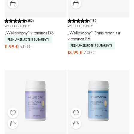
(
352
)
(
1180
)
WELLOSOPHY
WELLOSOPHY
„Wellosophy“ vitaminas D3
„Wellosophy“ jūrinis magnis ir
vitaminas B6
PRENUMERUOTI IR SUTAUPYTI
PRENUMERUOTI IR SUTAUPYTI
11,99 €
15,00 €
13,99 €
17,00 €