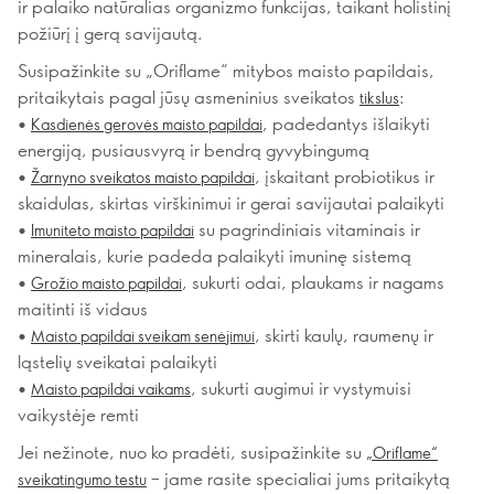
ir palaiko natūralias organizmo funkcijas, taikant holistinį
požiūrį į gerą savijautą.
Susipažinkite su „Oriflame“ mitybos maisto papildais,
pritaikytais pagal jūsų asmeninius sveikatos
:
tikslus
•
, padedantys išlaikyti
Kasdienės gerovės maisto papildai
energiją, pusiausvyrą ir bendrą gyvybingumą
•
, įskaitant probiotikus ir
Žarnyno sveikatos maisto papildai
skaidulas, skirtas virškinimui ir gerai savijautai palaikyti
•
su pagrindiniais vitaminais ir
Imuniteto maisto papildai
mineralais, kurie padeda palaikyti imuninę sistemą
•
, sukurti odai, plaukams ir nagams
Grožio maisto papildai
maitinti iš vidaus
•
, skirti kaulų, raumenų ir
Maisto papildai sveikam senėjimui
ląstelių sveikatai palaikyti
•
, sukurti augimui ir vystymuisi
Maisto papildai vaikams
vaikystėje remti
Jei nežinote, nuo ko pradėti, susipažinkite su
„Oriflame“
– jame rasite specialiai jums pritaikytą
sveikatingumo testu