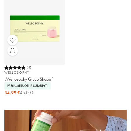
(
83
)
WELLOSOPHY
„Wellosophy Gluco Shape“
PRENUMERUOTI IR SUTAUPYTI
34,99 €
45,00 €