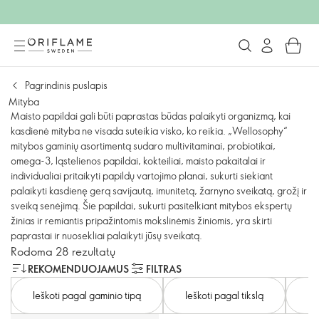
Pagrindinis puslapis
Mityba
Maisto papildai gali būti paprastas būdas palaikyti organizmą, kai
kasdienė mityba ne visada suteikia visko, ko reikia. „Wellosophy“
mitybos gaminių asortimentą sudaro multivitaminai, probiotikai,
omega-3, ląstelienos papildai, kokteiliai, maisto pakaitalai ir
individualiai pritaikyti papildų vartojimo planai, sukurti siekiant
palaikyti kasdienę gerą savijautą, imunitetą, žarnyno sveikatą, grožį ir
sveiką senėjimą. Šie papildai, sukurti pasitelkiant mitybos ekspertų
žinias ir remiantis pripažintomis mokslinėmis žiniomis, yra skirti
paprastai ir nuosekliai palaikyti jūsų sveikatą.
Rodoma 28 rezultatų
REKOMENDUOJAMUS
FILTRAS
Ieškoti pagal gaminio tipą
Ieškoti pagal tikslą
Ie