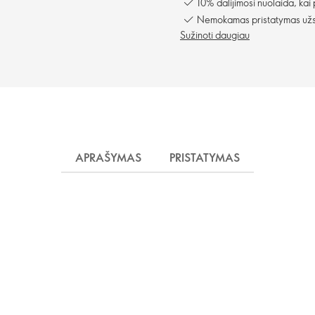
10% dalijimosi nuolaida, kai
Nemokamas pristatymas užsa
Sužinoti daugiau
APRAŠYMAS
PRISTATYMAS