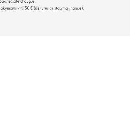
 pakviečiate draugus.
kymams virš 50 € (išskyrus pristatymą į namus).