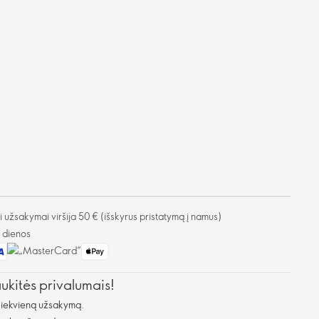
užsakymai viršija 50 € (išskyrus pristatymą į namus)
o dienos
aukitės privalumais!
kiekvieną užsakymą.