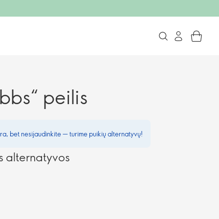
bbs“ peilis
a, bet nesijaudinkite — turime puikių alternatyvų!
alternatyvos