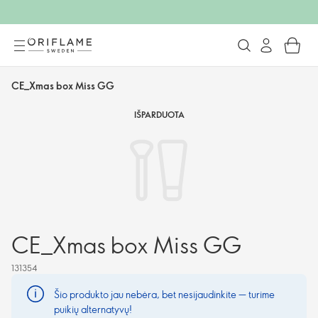
CE_Xmas box Miss GG
IŠPARDUOTA
CE_Xmas box Miss GG
131354
Šio produkto jau nebėra, bet nesijaudinkite — turime
puikių alternatyvų!