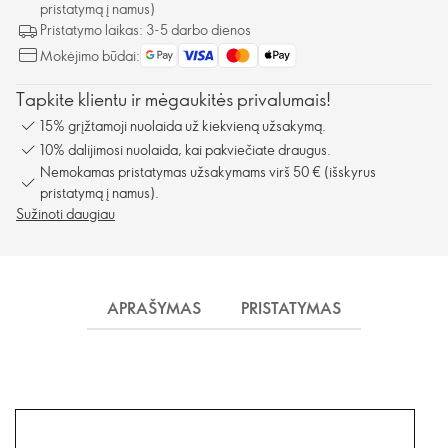
pristatymą į namus)
Pristatymo laikas: 3-5 darbo dienos
Mokėjimo būdai:
Tapkite klientu ir mėgaukitės privalumais!
15% grįžtamoji nuolaida už kiekvieną užsakymą.
10% dalijimosi nuolaida, kai pakviečiate draugus.
Nemokamas pristatymas užsakymams virš 50 € (išskyrus
pristatymą į namus).
Sužinoti daugiau
APRAŠYMAS
PRISTATYMAS