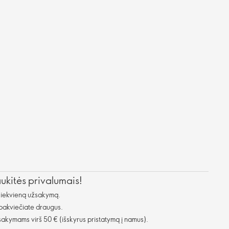
aukitės privalumais!
kiekvieną užsakymą.
 pakviečiate draugus.
kymams virš 50 € (išskyrus pristatymą į namus).