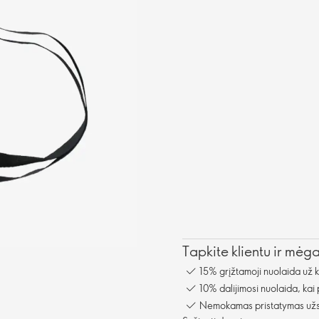
Tapkite klientu ir mėg
15% grįžtamoji nuolaida už 
10% dalijimosi nuolaida, kai
Nemokamas pristatymas užsa