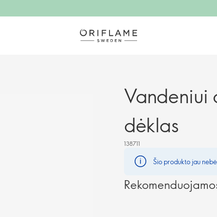
Vandeniui 
dėklas
138711
Šio produkto jau nebėr
Rekomenduojamos 