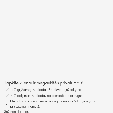
Tapkite klientu ir mėgaukitės privalumais!
15% grįžtamoji nuolaida už kiekvieną užsakymą.
10% dalijimosi nuolaida, kai pakviečiate draugus.
Nemokamas pristatymas užsakymams virš 50 € (išskyrus
pristatymą į namus).
Sužinoti daugiau