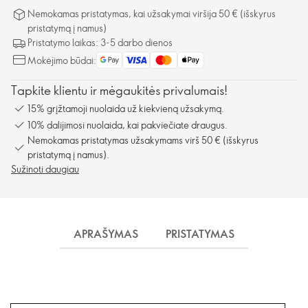
Nemokamas pristatymas, kai užsakymai viršija 50 € (išskyrus
pristatymą į namus)
Pristatymo laikas: 3-5 darbo dienos
Mokėjimo būdai:
Tapkite klientu ir mėgaukitės privalumais!
15% grįžtamoji nuolaida už kiekvieną užsakymą.
10% dalijimosi nuolaida, kai pakviečiate draugus.
Nemokamas pristatymas užsakymams virš 50 € (išskyrus
pristatymą į namus).
Sužinoti daugiau
APRAŠYMAS
PRISTATYMAS