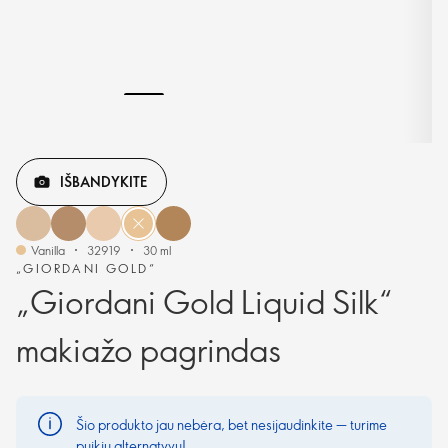
IŠBANDYKITE
Vanilla
32919
30 ml
„GIORDANI GOLD“
„Giordani Gold Liquid Silk“
makiažo pagrindas
Šio produkto jau nebėra, bet nesijaudinkite — turime
puikių alternatyvų!