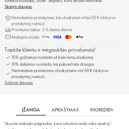
suteikia nuostabų „nude“ atspalvį, kuris atrodo natūraliai.
Skaityti daugiau
Nemokamas pristatymas, kai užsakymai viršija 50 € (išskyrus
pristatymą į namus)
Pristatymo laikas: 3-5 darbo dienos
Mokėjimo būdai:
Tapkite klientu ir mėgaukitės privalumais!
15% grįžtamoji nuolaida už kiekvieną užsakymą.
10% dalijimosi nuolaida, kai pakviečiate draugus.
Nemokamas pristatymas užsakymams virš 50 € (išskyrus
pristatymą į namus).
Sužinoti daugiau
ĮŽANGA
APRAŠYMAS
INGREDIENTAI
Skystas makiažo pagrindas, kuris tobulina veido odos spalvą*,