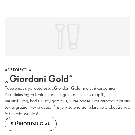
APIE KOLEKCIJĄ
„Giordani Gold“
Tobulumas slypi detalėse. „Giordani Gold“ meistriškai derina
išskirtinius ingredientus, rūpestingas formules ir kruopštų
meistriškumą, kad sukurtų gaminius, kurie padės jums atrodyti ir jaustis
tokiai gražiai, kokia esate. Prisijunkite prie šio išskirtinio prekės ženklo
50-mečio šventės!
SUŽINOTI DAUGIAU