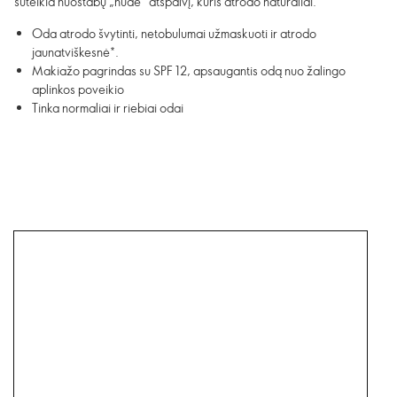
suteikia nuostabų „nude“ atspalvį, kuris atrodo natūraliai.
Oda atrodo švytinti, netobulumai užmaskuoti ir atrodo
jaunatviškesnė*.
Makiažo pagrindas su SPF 12, apsaugantis odą nuo žalingo
aplinkos poveikio
Tinka normaliai ir riebiai odai