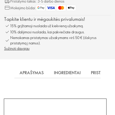
Pristatymo laikas: 3-5 darbo dienos
Mokėjimo būdai:
Tapkite klientu ir mėgaukitės privalumais!
15% grįžtamoji nuolaida už kiekvieną užsakymą.
10% dalijimosi nuolaida, kai pakviečiate draugus.
Nemokamas pristatymas užsakymams virš 50 € (išskyrus
pristatymą į namus).
Sužinoti daugiau
APRAŠYMAS
INGREDIENTAI
PRISTATYMA