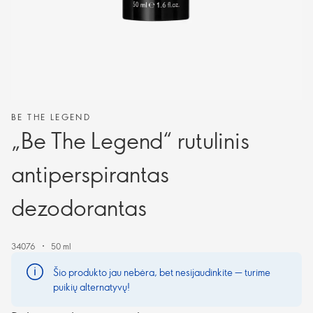
BE THE LEGEND
„Be The Legend“ rutulinis
antiperspirantas
dezodorantas
34076
50 ml
Šio produkto jau nebėra, bet nesijaudinkite — turime
puikių alternatyvų!