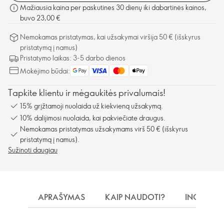
Mažiausia kaina per paskutines 30 dienų iki dabartinės kainos,
buvo 23,00 €
Nemokamas pristatymas, kai užsakymai viršija 50 € (išskyrus
pristatymą į namus)
Pristatymo laikas: 3-5 darbo dienos
Mokėjimo būdai:
Tapkite klientu ir mėgaukitės privalumais!
15% grįžtamoji nuolaida už kiekvieną užsakymą.
10% dalijimosi nuolaida, kai pakviečiate draugus.
Nemokamas pristatymas užsakymams virš 50 € (išskyrus
pristatymą į namus).
Sužinoti daugiau
APRAŠYMAS
KAIP NAUDOTI?
INGREDIEN