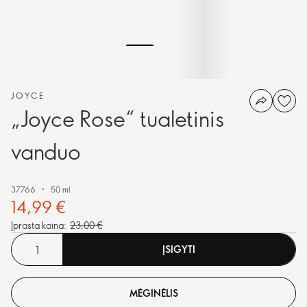
JOYCE
„Joyce Rose“ tualetinis
vanduo
37766
50 ml
14,99 €
Įprasta kaina:
23,00 €
ĮSIGYTI
MĖGINĖLIS