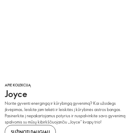
APIE KOLEKCIJĄ
Joyce
Norite gyventi energingą ir kūrybingą gyvenimą? Kai užsidegs
įkvėpimas, leiskite jam tekėti ir leiskitės į kūrybinės aistros bangas.
Pasinerkite į nepakartojamus potyrius ir nuspalvinkite savo gyvenimą
spalvomis su mūsų kibirkščiuojančiu „Joyce“ kvapų trio!
SUŽINOTI DAUGIAU