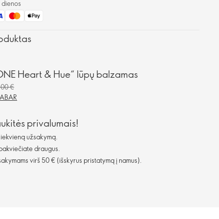
o dienos
oduktas
ONE Heart & Hue“ lūpų balzamas
,00 €
DABAR
aukitės privalumais!
kiekvieną užsakymą.
 pakviečiate draugus.
kymams virš 50 € (išskyrus pristatymą į namus).