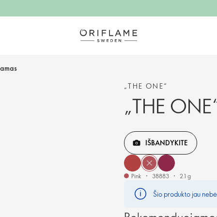
zamas
„THE ONE“
„THE ONE“
IŠBANDYKITE
Pink
38883
2.1 g
Šio produkto jau nebėr
Rekomenduojamos 