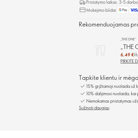
Pristatymo laikas: 3-5 darb
Mokėjimo būdai:
Rekomenduojamas pr
„THE ONE“
„THE 
6,49 €
11
PIRKITE 
Tapkite klientu ir mėg
15% grįžtamoji nuolaida už 
10% dalijimosi nuolaida, kai
Nemokamas pristatymas užsa
Sužinoti daugiau