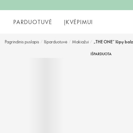
PARDUOTUVĖ
ĮKVĖPIMUI
Pagrindinis puslapis
/
Išparduotuvė
/
Makiažui
/
„THE ONE“ lūpų bal
IŠPARDUOTA