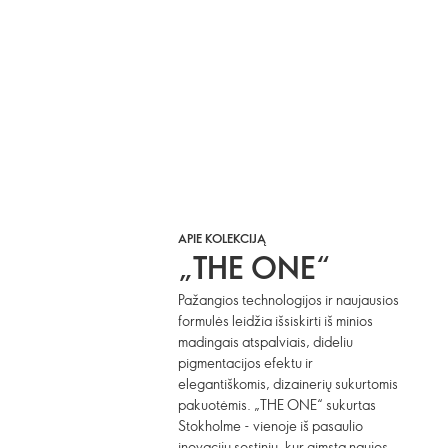
APIE KOLEKCIJĄ
„THE ONE“
Pažangios technologijos ir naujausios
formulės leidžia išsiskirti iš minios
madingais atspalviais, dideliu
pigmentacijos efektu ir
elegantiškomis, dizainerių sukurtomis
pakuotėmis. „THE ONE“ sukurtas
Stokholme - vienoje iš pasaulio
inovacijų sostinių, kur gimsta naujos