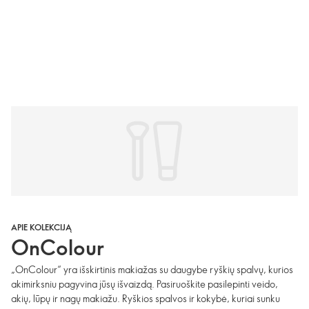
APIE KOLEKCIJĄ
OnColour
„OnColour“ yra išskirtinis makiažas su daugybe ryškių spalvų, kurios
akimirksniu pagyvina jūsų išvaizdą. Pasiruoškite pasilepinti veido,
akių, lūpų ir nagų makiažu. Ryškios spalvos ir kokybė, kuriai sunku