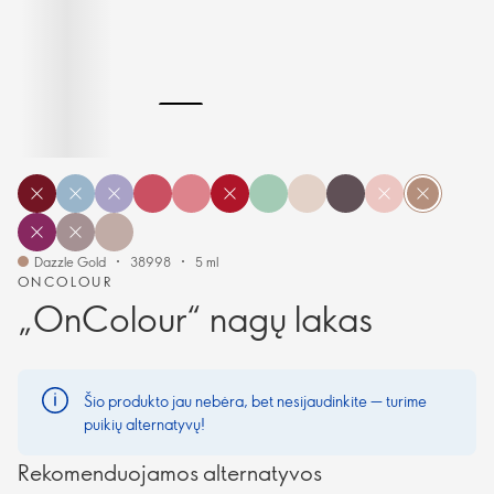
Dazzle Gold
38998
5 ml
ONCOLOUR
„OnColour“ nagų lakas
Šio produkto jau nebėra, bet nesijaudinkite — turime
puikių alternatyvų!
Rekomenduojamos alternatyvos