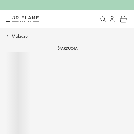
Makiažui
IŠPARDUOTA