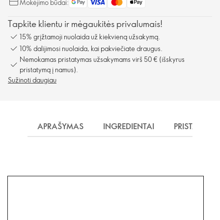
Mokėjimo būdai:
Tapkite klientu ir mėgaukitės privalumais!
15% grįžtamoji nuolaida už kiekvieną užsakymą.
10% dalijimosi nuolaida, kai pakviečiate draugus.
Nemokamas pristatymas užsakymams virš 50 € (išskyrus
pristatymą į namus).
Sužinoti daugiau
APRAŠYMAS
INGREDIENTAI
PRISTATYMA