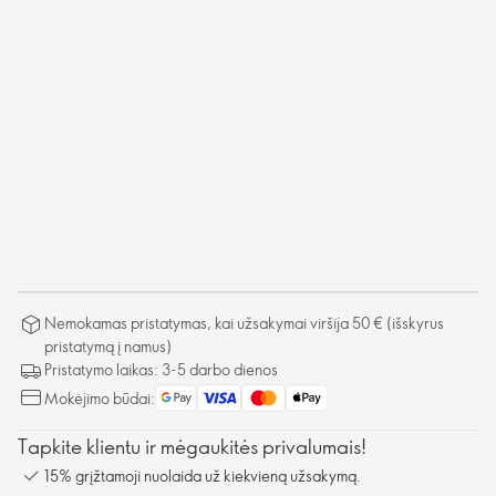
Nemokamas pristatymas, kai užsakymai viršija 50 € (išskyrus
pristatymą į namus)
Pristatymo laikas: 3-5 darbo dienos
Mokėjimo būdai:
Tapkite klientu ir mėgaukitės privalumais!
15% grįžtamoji nuolaida už kiekvieną užsakymą.