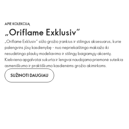
APIE KOLEKCIJĄ
„Oriflame Exklusiv“
„Oriflame Exklusiv“ siūlo grožio įrankius ir stilingus aksesuarus, kurie
palengvins jūsų kasdienybę - nuo nepriekaištingo makiažo iki
nesudėtingo plaukų modeliavimo ir stilingų baigiamųjų akcentų.
Kiekviena apgalvotai sukurta ir lengvai naudojama priemonė suteikia
asmeniškumo ir praktiškumo kasdienėms grožio akimirkoms.
SUŽINOTI DAUGIAU