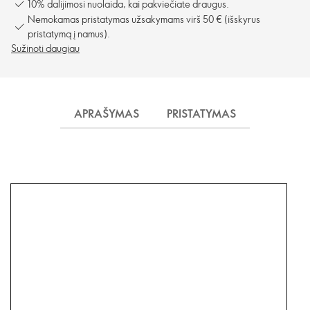
10% dalijimosi nuolaida, kai pakviečiate draugus.
Nemokamas pristatymas užsakymams virš 50 € (išskyrus
pristatymą į namus).
Sužinoti daugiau
APRAŠYMAS
PRISTATYMAS