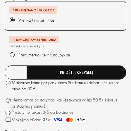
patiekalą. Sveika ir taip lengva!
7,20 € GRĮŽTAMOJI NUOLAIDA
Vienkartinis pirkimas
12,00 € GRĮŽTAMOJI NUOLAIDA
Už kiekvieną užsakymą
Prenumeruokite ir sutaupykite
PRIDĖTI Į KREPŠELĮ
Mažiausia kaina per paskutines 30 dienų iki dabartinės kainos,
buvo 56,00 €
Nemokamas pristatymas, kai užsakymai viršija 50 € (išskyrus
pristatymą į namus)
Pristatymo laikas: 3-5 darbo dienos
Mokėjimo būdai: