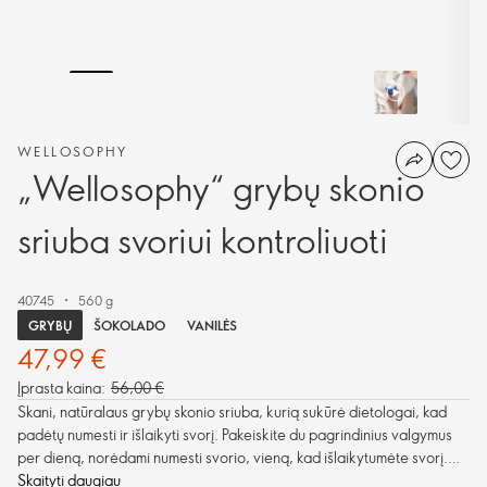
WELLOSOPHY
„Wellosophy“ grybų skonio
sriuba svoriui kontroliuoti
40745
560 g
GRYBŲ
ŠOKOLADO
VANILĖS
47,99 €
Įprasta kaina:
56,00 €
Skani, natūralaus grybų skonio sriuba, kurią sukūrė dietologai, kad
padėtų numesti ir išlaikyti svorį. Pakeiskite du pagrindinius valgymus
per dieną, norėdami numesti svorio, vieną, kad išlaikytumėte svorį.
Tiesiog pašildykite su pienu**, kad pasigamintumėte visavertį
Skaityti daugiau