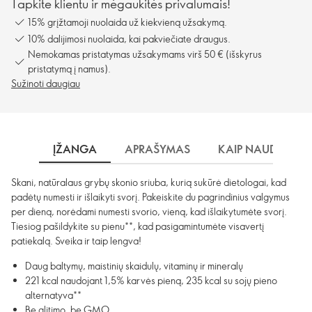
Tapkite klientu ir mėgaukitės privalumais!
15% grįžtamoji nuolaida už kiekvieną užsakymą.
10% dalijimosi nuolaida, kai pakviečiate draugus.
Nemokamas pristatymas užsakymams virš 50 € (išskyrus
pristatymą į namus).
Sužinoti daugiau
ĮŽANGA
APRAŠYMAS
KAIP NAUDOTI?
Skani, natūralaus grybų skonio sriuba, kurią sukūrė dietologai, kad
padėtų numesti ir išlaikyti svorį. Pakeiskite du pagrindinius valgymus
per dieną, norėdami numesti svorio, vieną, kad išlaikytumėte svorį.
Tiesiog pašildykite su pienu**, kad pasigamintumėte visavertį
patiekalą. Sveika ir taip lengva!
Daug baltymų, maistinių skaidulų, vitaminų ir mineralų
221 kcal naudojant 1,5% karvės pieną, 235 kcal su sojų pieno
alternatyva**
Be glitimo, be GMO