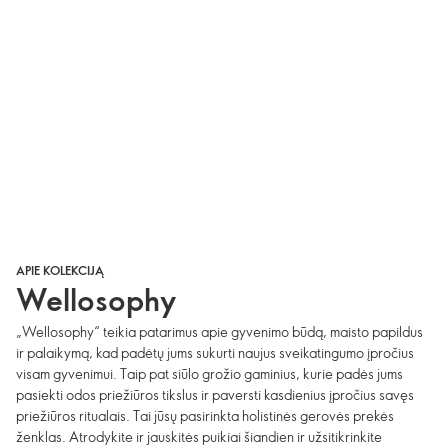
APIE KOLEKCIJĄ
Wellosophy
„Wellosophy“ teikia patarimus apie gyvenimo būdą, maisto papildus
ir palaikymą, kad padėtų jums sukurti naujus sveikatingumo įpročius
visam gyvenimui. Taip pat siūlo grožio gaminius, kurie padės jums
pasiekti odos priežiūros tikslus ir paversti kasdienius įpročius savęs
priežiūros ritualais. Tai jūsų pasirinkta holistinės gerovės prekės
ženklas. Atrodykite ir jauskitės puikiai šiandien ir užsitikrinkite