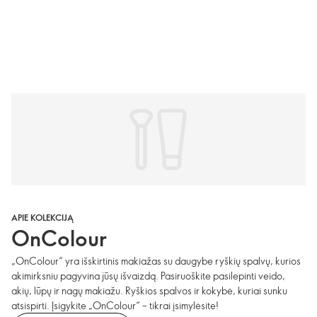
APIE KOLEKCIJĄ
OnColour
„OnColour“ yra išskirtinis makiažas su daugybe ryškių spalvų, kurios
akimirksniu pagyvina jūsų išvaizdą. Pasiruoškite pasilepinti veido,
akių, lūpų ir nagų makiažu. Ryškios spalvos ir kokybė, kuriai sunku
atsispirti. Įsigykite „OnColour“ – tikrai įsimylėsite!