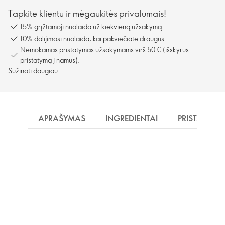
Tapkite klientu ir mėgaukitės privalumais!
15% grįžtamoji nuolaida už kiekvieną užsakymą.
10% dalijimosi nuolaida, kai pakviečiate draugus.
Nemokamas pristatymas užsakymams virš 50 € (išskyrus
pristatymą į namus).
Sužinoti daugiau
APRAŠYMAS
INGREDIENTAI
PRISTATYMA