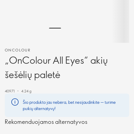
ONCOLOUR
„OnColour All Eyes“ akių
šešėlių paletė
40971
4.24 g
Šio produkto jau nebėra, bet nesijaudinkite — turime
puikių alternatyvų!
Rekomenduojamos alternatyvos