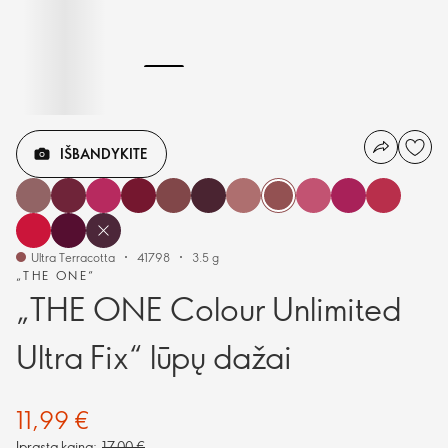
IŠBANDYKITE
Ultra Terracotta
41798
3.5 g
„THE ONE“
„THE ONE Colour Unlimited
Ultra Fix“ lūpų dažai
11,99 €
Įprasta kaina:
17,00 €