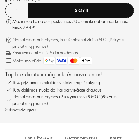
ĮSIGYTI
Mažiausia kaina per paskutines 30 dienų iki dabartinės kainos,
buvo 7,64 €
Nemokamas pristatymas, kai užsakymai viršija 50 € (išskyrus
pristatymą į namus)
Pristatymo laikas: 3-5 darbo dienos
Mokėjimo būdai:
Tapkite klientu ir mėgaukitės privalumais!
15% grįžtamoji nuolaida už kiekvieną užsakymą.
10% dalijimosi nuolaida, kai pakviečiate draugus.
Nemokamas pristatymas užsakymams virš 50 € (išskyrus
pristatymą į namus).
Sužinoti daugiau