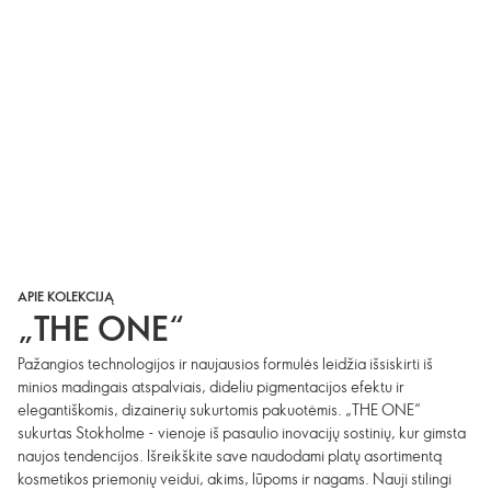
APIE KOLEKCIJĄ
„THE ONE“
Pažangios technologijos ir naujausios formulės leidžia išsiskirti iš
minios madingais atspalviais, dideliu pigmentacijos efektu ir
elegantiškomis, dizainerių sukurtomis pakuotėmis. „THE ONE“
sukurtas Stokholme - vienoje iš pasaulio inovacijų sostinių, kur gimsta
naujos tendencijos. Išreikškite save naudodami platų asortimentą
kosmetikos priemonių veidui, akims, lūpoms ir nagams. Nauji stilingi