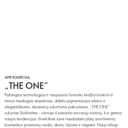
APIE KOLEKCIJĄ
„THE ONE“
Pažangios technologijos ir naujausios formulės leidžia išsiskirti iš
minios madingais atspalviais, dideliu pigmentacijos efektu ir
elegantiškomis, dizainerių sukurtomis pakuotėmis. „THE ONE“
sukurtas Stokholme - vienoje iš pasaulio inovacijų sostinių, kur gimsta
naujos tendencijos. Išreikškite save naudodami platų asortimentą
kosmetikos priemonių veidui, akims, lūpoms ir nagams. Nauji stilingi