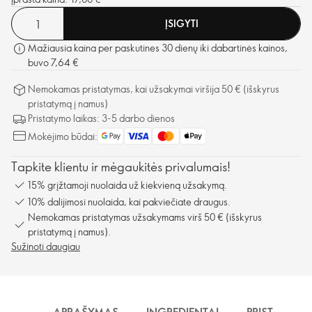
ĮSIGYTI
Mažiausia kaina per paskutines 30 dienų iki dabartinės kainos,
buvo 7,64 €
Nemokamas pristatymas, kai užsakymai viršija 50 € (išskyrus
pristatymą į namus)
Pristatymo laikas: 3-5 darbo dienos
Mokėjimo būdai:
Tapkite klientu ir mėgaukitės privalumais!
15% grįžtamoji nuolaida už kiekvieną užsakymą.
10% dalijimosi nuolaida, kai pakviečiate draugus.
Nemokamas pristatymas užsakymams virš 50 € (išskyrus
pristatymą į namus).
Sužinoti daugiau