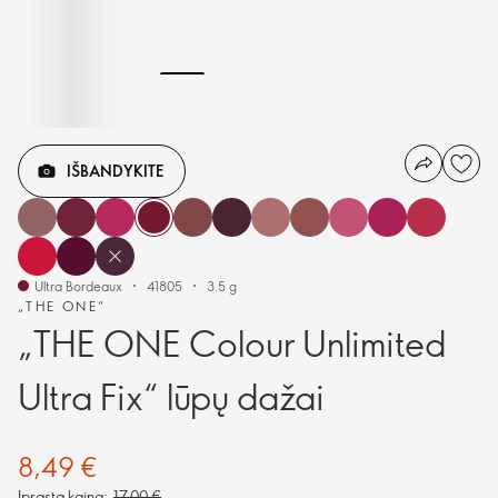
IŠBANDYKITE
Ultra Bordeaux
41805
3.5 g
„THE ONE“
„THE ONE Colour Unlimited
Ultra Fix“ lūpų dažai
8,49 €
Įprasta kaina:
17,00 €