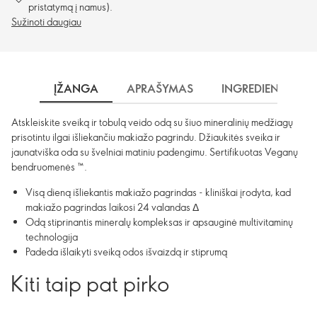
pristatymą į namus).
Sužinoti daugiau
ĮŽANGA
APRAŠYMAS
INGREDIENTAI
Atskleiskite sveiką ir tobulą veido odą su šiuo mineralinių medžiagų
prisotintu ilgai išliekančiu makiažo pagrindu. Džiaukitės sveika ir
jaunatviška oda su švelniai matiniu padengimu. Sertifikuotas Veganų
bendruomenės ™.
Visą dieną išliekantis makiažo pagrindas - kliniškai įrodyta, kad
makiažo pagrindas laikosi 24 valandas Δ
Odą stiprinantis mineralų kompleksas ir apsauginė multivitaminų
technologija
Padeda išlaikyti sveiką odos išvaizdą ir stiprumą
Kiti taip pat pirko