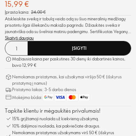
15,99 €
Įprasta kaina:
24,00 €
Atskleiskite sveiką ir tobulą veido odą su šiuo mineralinių medžiagų
prisotintu ilgai išliekančiu makiažo pagrindu. Džiaukitės sveika ir
jaunatviška oda su švelniai matiniu padengimu. Sertifikuotas Veganų
bendruomenės
Skaityti daugiau
™
.
ĮSIGYTI
Mažiausia kaina per paskutines 30 dienų iki dabartinės kainos,
buvo 12,99 €
Nemokamas pristatymas, kai užsakymai viršija 50 € (išskyrus
pristatymą į namus)
Pristatymo laikas: 3-5 darbo dienos
Mokėjimo būdai:
Tapkite klientu ir mėgaukitės privalumais!
15% grįžtamoji nuolaida už kiekvieną užsakymą.
10% dalijimosi nuolaida, kai pakviečiate draugus.
Nemokamas pristatymas užsakymams virš 50 € (išskyrus