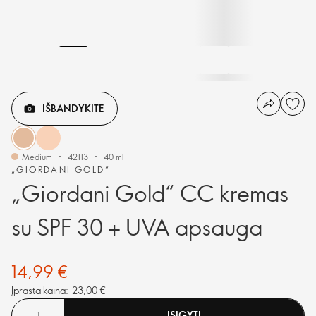
IŠBANDYKITE
Medium
42113
40 ml
„GIORDANI GOLD“
„Giordani Gold“ CC kremas
su SPF 30 + UVA apsauga
14,99 €
Įprasta kaina:
23,00 €
ĮSIGYTI