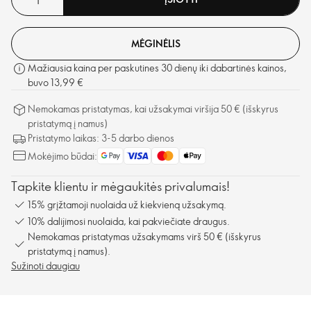
MĖGINĖLIS
Mažiausia kaina per paskutines 30 dienų iki dabartinės kainos,
buvo 13,99 €
Nemokamas pristatymas, kai užsakymai viršija 50 € (išskyrus
pristatymą į namus)
Pristatymo laikas: 3-5 darbo dienos
Mokėjimo būdai:
Tapkite klientu ir mėgaukitės privalumais!
15% grįžtamoji nuolaida už kiekvieną užsakymą.
10% dalijimosi nuolaida, kai pakviečiate draugus.
Nemokamas pristatymas užsakymams virš 50 € (išskyrus
pristatymą į namus).
Sužinoti daugiau