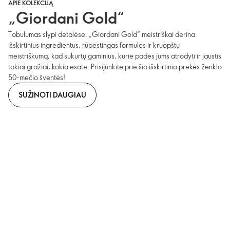
APIE KOLEKCIJĄ
„Giordani Gold“
Tobulumas slypi detalėse. „Giordani Gold“ meistriškai derina
išskirtinius ingredientus, rūpestingas formules ir kruopštų
meistriškumą, kad sukurtų gaminius, kurie padės jums atrodyti ir jaustis
tokiai gražiai, kokia esate. Prisijunkite prie šio išskirtinio prekės ženklo
50-mečio šventės!
SUŽINOTI DAUGIAU