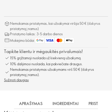
Nemokamas pristatymas, kai užsakymai viršija 50 € (išskyrus
pristatymą į namus)
Pristatymo laikas: 3-5 darbo dienos
Mokėjimo būdai:
Tapkite klientu ir mėgaukitės privalumais!
15% grįžtamoji nuolaida už kiekvieną užsakymą.
10% dalijimosi nuolaida, kai pakviečiate draugus.
Nemokamas pristatymas užsakymams virš 50 € (išskyrus
pristatymą į namus).
Sužinoti daugiau
APRAŠYMAS
INGREDIENTAI
PRISTATYMA