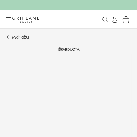
Makiažui
IŠPARDUOTA