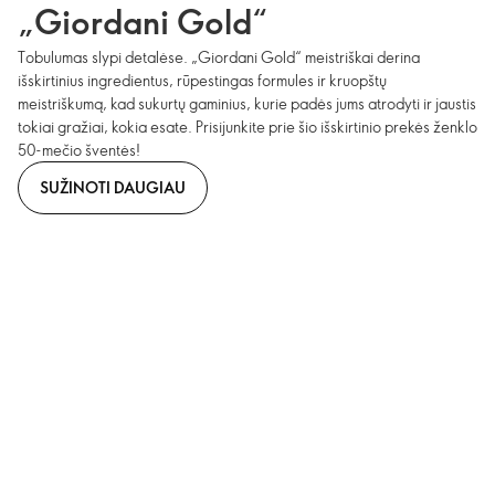
„Giordani Gold“
Tobulumas slypi detalėse. „Giordani Gold“ meistriškai derina
išskirtinius ingredientus, rūpestingas formules ir kruopštų
meistriškumą, kad sukurtų gaminius, kurie padės jums atrodyti ir jaustis
tokiai gražiai, kokia esate. Prisijunkite prie šio išskirtinio prekės ženklo
50-mečio šventės!
SUŽINOTI DAUGIAU