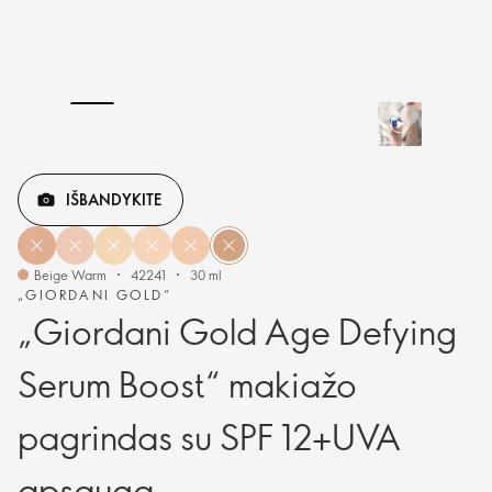
IŠBANDYKITE
Beige Warm
42241
30 ml
„GIORDANI GOLD“
„Giordani Gold Age Defying
Serum Boost“ makiažo
pagrindas su SPF 12+UVA
apsauga