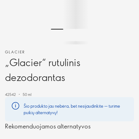
GLACIER
„Glacier“ rutulinis
dezodorantas
42542
50 ml
Šio produkto jau nebėra, bet nesijaudinkite — turime
puikių alternatyvų!
Rekomenduojamos alternatyvos