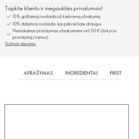
Tapkite klientu ir mėgaukitės privalumais!
15% grįžtamoji nuolaida už kiekvieną užsakymą.
10% dalijimosi nuolaida, kai pakviečiate draugus.
Nemokamas pristatymas užsakymams virš 50 € (išskyrus
pristatymą į namus).
Sužinoti daugiau
APRAŠYMAS
INGREDIENTAI
PRISTATYMA