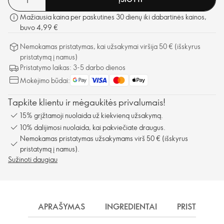
Mažiausia kaina per paskutines 30 dienų iki dabartinės kainos,
buvo 4,99 €
Nemokamas pristatymas, kai užsakymai viršija 50 € (išskyrus
pristatymą į namus)
Pristatymo laikas: 3-5 darbo dienos
Mokėjimo būdai:
Tapkite klientu ir mėgaukitės privalumais!
15% grįžtamoji nuolaida už kiekvieną užsakymą.
10% dalijimosi nuolaida, kai pakviečiate draugus.
Nemokamas pristatymas užsakymams virš 50 € (išskyrus
pristatymą į namus).
Sužinoti daugiau
APRAŠYMAS
INGREDIENTAI
PRISTATYMA