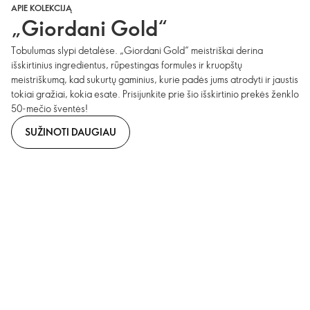
APIE KOLEKCIJĄ
„Giordani Gold“
Tobulumas slypi detalėse. „Giordani Gold“ meistriškai derina
išskirtinius ingredientus, rūpestingas formules ir kruopštų
meistriškumą, kad sukurtų gaminius, kurie padės jums atrodyti ir jaustis
tokiai gražiai, kokia esate. Prisijunkite prie šio išskirtinio prekės ženklo
50-mečio šventės!
SUŽINOTI DAUGIAU