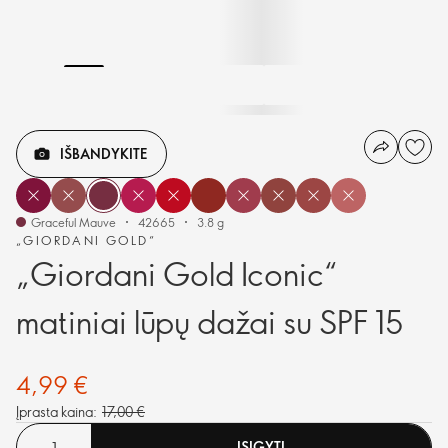
IŠBANDYKITE
Graceful Mauve
42665
3.8 g
„GIORDANI GOLD“
„Giordani Gold Iconic“
matiniai lūpų dažai su SPF 15
4,99 €
Įprasta kaina:
17,00 €
ĮSIGYTI