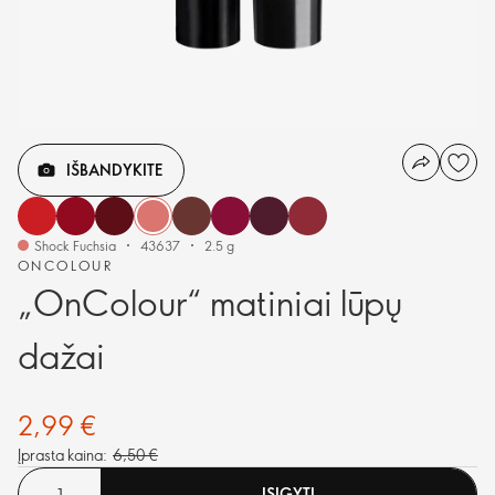
IŠBANDYKITE
Shock Fuchsia
43637
2.5 g
ONCOLOUR
„OnColour“ matiniai lūpų
dažai
2,99 €
Įprasta kaina:
6,50 €
ĮSIGYTI