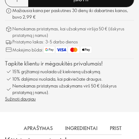
Mažiausia kaina per paskutines 30 dienų iki dabartinės kainos,
buvo 2,99 €
Nemokamas pristatymas, kai užsakymai viršija 50 € (išskyrus
pristatymą į namus)
Pristatymo laikas: 3-5 darbo dienos
Mokėjimo būdai:
Tapkite klientu ir mėgaukitės privalumais!
15% grįžtamoji nuolaida už kiekvieną užsakymą.
10% dalijimosi nuolaida, kai pakviečiate draugus.
Nemokamas pristatymas užsakymams virš 50 € (išskyrus
pristatymą į namus).
Sužinoti daugiau
APRAŠYMAS
INGREDIENTAI
PRISTATYMA