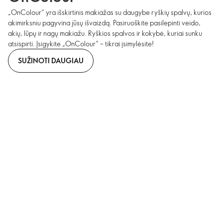
„OnColour“ yra išskirtinis makiažas su daugybe ryškių spalvų, kurios
akimirksniu pagyvina jūsų išvaizdą. Pasiruoškite pasilepinti veido,
akių, lūpų ir nagų makiažu. Ryškios spalvos ir kokybė, kuriai sunku
atsispirti. Įsigykite „OnColour“ – tikrai įsimylėsite!
SUŽINOTI DAUGIAU