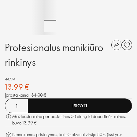
Profesionalus manikiūro
rinkinys
44774
13,99 €
Įprasta kaina:
34,00 €
ĮSIGYTI
Mažiausia kaina per paskutines 30 dienų iki dabartinės kainos,
buvo 13,99 €
Nemokamas pristatymas, kai užsakymai viršija 50 € (išskyrus