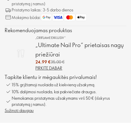
pristatymą į namus)
Pristatymo laikas: 3-5 darbo dienos
Mokėjimo būdai:
Rekomenduojamas produktas
„ORIFLAME EXKLUSIV“
„Ultimate Nail Pro“ prietaisas nagų
priežiūrai
24,99 €
35,00 €
PIRKITE DABAR
Tapkite klientu ir mėgaukitės privalumais!
15% grįžtamoji nuolaida už kiekvieną užsakymą.
10% dalijimosi nuolaida, kai pakviečiate draugus.
Nemokamas pristatymas užsakymams virš 50 € (išskyrus
pristatymą į namus).
Sužinoti daugiau