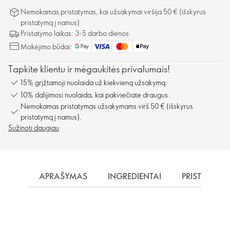
Nemokamas pristatymas, kai užsakymai viršija 50 € (išskyrus
pristatymą į namus)
Pristatymo laikas: 3-5 darbo dienos
Mokėjimo būdai:
Tapkite klientu ir mėgaukitės privalumais!
15% grįžtamoji nuolaida už kiekvieną užsakymą.
10% dalijimosi nuolaida, kai pakviečiate draugus.
Nemokamas pristatymas užsakymams virš 50 € (išskyrus
pristatymą į namus).
Sužinoti daugiau
APRAŠYMAS
INGREDIENTAI
PRISTATYMA