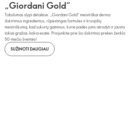
„Giordani Gold“
Tobulumas slypi detalėse. „Giordani Gold“ meistriškai derina
išskirtinius ingredientus, rūpestingas formules ir kruopštų
meistriškumą, kad sukurtų gaminius, kurie padės jums atrodyti ir jaustis
tokiai gražiai, kokia esate. Prisijunkite prie šio išskirtinio prekės ženklo
50-mečio šventės!
SUŽINOTI DAUGIAU