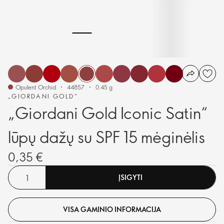
Opulent Orchid
44857
0.45 g
„GIORDANI GOLD“
„Giordani Gold Iconic Satin“
lūpų dažų su SPF 15 mėginėlis
0,35 €
ĮSIGYTI
VISA GAMINIO INFORMACIJA