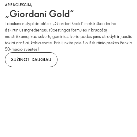
APIE KOLEKCIJĄ
„Giordani Gold“
Tobulumas slypi detalėse. „Giordani Gold“ meistriškai derina
išskirtinius ingredientus, rūpestingas formules ir kruopštų
meistriškumą, kad sukurtų gaminius, kurie padės jums atrodyti ir jaustis
tokiai gražiai, kokia esate. Prisijunkite prie šio išskirtinio prekės ženklo
50-mečio šventės!
SUŽINOTI DAUGIAU