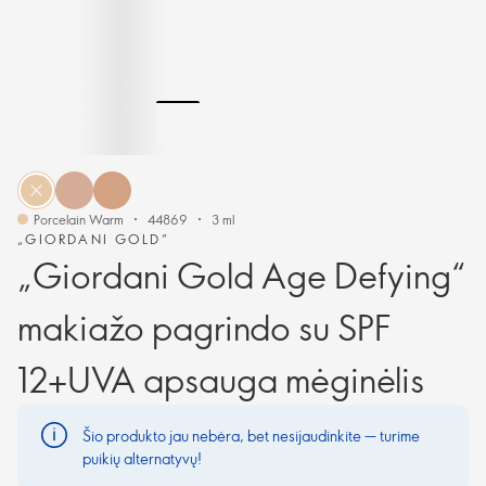
Porcelain Warm
44869
3 ml
„GIORDANI GOLD“
„Giordani Gold Age Defying“
makiažo pagrindo su SPF
12+UVA apsauga mėginėlis
Šio produkto jau nebėra, bet nesijaudinkite — turime
puikių alternatyvų!