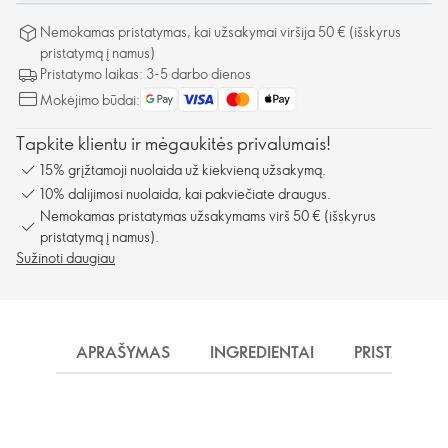
Nemokamas pristatymas, kai užsakymai viršija 50 € (išskyrus
pristatymą į namus)
Pristatymo laikas: 3-5 darbo dienos
Mokėjimo būdai:
Tapkite klientu ir mėgaukitės privalumais!
15% grįžtamoji nuolaida už kiekvieną užsakymą.
10% dalijimosi nuolaida, kai pakviečiate draugus.
Nemokamas pristatymas užsakymams virš 50 € (išskyrus
pristatymą į namus).
Sužinoti daugiau
APRAŠYMAS
INGREDIENTAI
PRISTATYMA