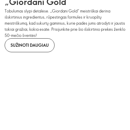
„Giordani Gold“
Tobulumas slypi detalėse. „Giordani Gold“ meistriškai derina
išskirtinius ingredientus, rūpestingas formules ir kruopštų
meistriškumą, kad sukurtų gaminius, kurie padės jums atrodyti ir jaustis
tokiai gražiai, kokia esate. Prisijunkite prie šio išskirtinio prekės ženklo
50-mečio šventės!
SUŽINOTI DAUGIAU