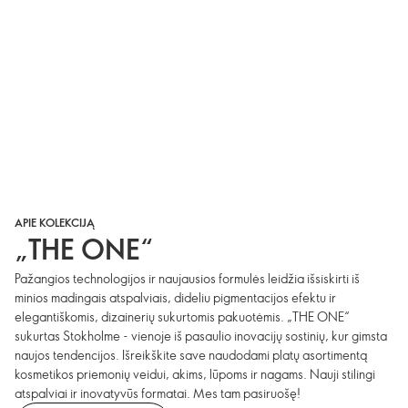
APIE KOLEKCIJĄ
„THE ONE“
Pažangios technologijos ir naujausios formulės leidžia išsiskirti iš
minios madingais atspalviais, dideliu pigmentacijos efektu ir
elegantiškomis, dizainerių sukurtomis pakuotėmis. „THE ONE“
sukurtas Stokholme - vienoje iš pasaulio inovacijų sostinių, kur gimsta
naujos tendencijos. Išreikškite save naudodami platų asortimentą
kosmetikos priemonių veidui, akims, lūpoms ir nagams. Nauji stilingi
atspalviai ir inovatyvūs formatai. Mes tam pasiruošę!