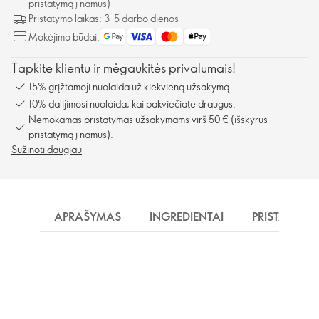
pristatymą į namus)
Pristatymo laikas: 3-5 darbo dienos
Mokėjimo būdai:
Tapkite klientu ir mėgaukitės privalumais!
15% grįžtamoji nuolaida už kiekvieną užsakymą.
10% dalijimosi nuolaida, kai pakviečiate draugus.
Nemokamas pristatymas užsakymams virš 50 € (išskyrus
pristatymą į namus).
Sužinoti daugiau
APRAŠYMAS
INGREDIENTAI
PRISTATYMA