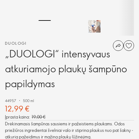
DUOLOGI
„DUOLOGI“ intensyvaus
atkuriamojo plaukų šampūno
papildymas
44957
500 ml
12,99 €
Įprasta kaina:
19,00 €
Drėkinamasis šampūnas sausiems ir pažeistiems plaukams. Odos
priežiūros ingredientai švelniai valo ir stiprina plaukus nuo pat šaknų -
atkuria pažeidimus ir mažina plaukų lūžinėjimą.