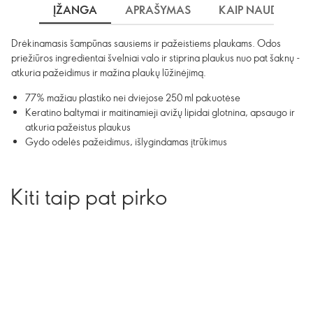
ĮŽANGA
APRAŠYMAS
KAIP NAUDOTI?
Drėkinamasis šampūnas sausiems ir pažeistiems plaukams. Odos
priežiūros ingredientai švelniai valo ir stiprina plaukus nuo pat šaknų -
atkuria pažeidimus ir mažina plaukų lūžinėjimą.
77% mažiau plastiko nei dviejose 250 ml pakuotėse
Keratino baltymai ir maitinamieji avižų lipidai glotnina, apsaugo ir
atkuria pažeistus plaukus
Gydo odelės pažeidimus, išlygindamas įtrūkimus
Kiti taip pat pirko