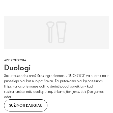
APIE KOLEKCIJĄ
Duologi
Sukurta su odos priežiūros ingredientais, „DUOLOGI“ valo, drėkina ir
puoselėja plaukus nuo pat šaknų. Tai pritaikoma plaukų priežiūros
linija, kurios priemones galima derinti pagal poreikius – kad
susikurtumėte individualią rutiną, tinkamą tiek jums, tiek jūsų galvos
odai.
SUŽINOTI DAUGIAU