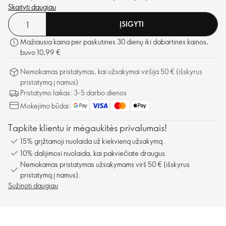
Skaityti daugiau
ĮSIGYTI
Mažiausia kaina per paskutines 30 dienų iki dabartinės kainos,
buvo 10,99 €
Nemokamas pristatymas, kai užsakymai viršija 50 € (išskyrus
pristatymą į namus)
Pristatymo laikas: 3-5 darbo dienos
Mokėjimo būdai:
Tapkite klientu ir mėgaukitės privalumais!
15% grįžtamoji nuolaida už kiekvieną užsakymą.
10% dalijimosi nuolaida, kai pakviečiate draugus.
Nemokamas pristatymas užsakymams virš 50 € (išskyrus
pristatymą į namus).
Sužinoti daugiau