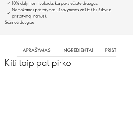
10% dalijimosi nuolaida, kai pakviečiate draugus.
Nemokamas pristatymas užsakymams virš 50 € (išskyrus
pristatymą į namus).
Sužinoti daugiau
APRAŠYMAS
INGREDIENTAI
PRISTATYMA
Kiti taip pat pirko