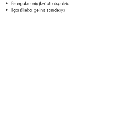
Brangakmenių įkvėpti atspalviai
Ilgai išlieka, gelinis spindesys