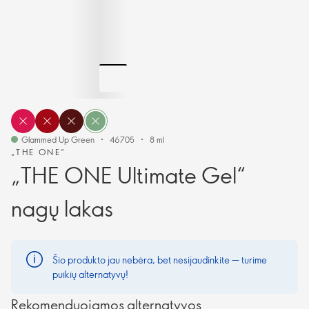
Glammed Up Green
46705
8 ml
„THE ONE“
„THE ONE Ultimate Gel“
nagų lakas
Šio produkto jau nebėra, bet nesijaudinkite — turime
puikių alternatyvų!
Rekomenduojamos alternatyvos