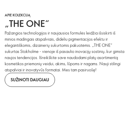
APIE KOLEKCIJĄ
„THE ONE“
Pažangios technologijos ir naujausios formulės leidžia išsiskirti iš
minios madingais atspalviais, dideliu pigmentacijos efektu ir
elegantiškomis, dizainerių sukurtomis pakuotėmis. „THE ONE“
sukurtas Stokholme - vienoje iš pasaulio inovacijų sostinių, kur gimsta
naujos tendencijos. Išreikškite save naudodami platų asortimentą
kosmetikos priemonių veidui, akims, lūpoms ir nagams. Nauji stilingi
atspalviai ir inovatyvūs formatai. Mes tam pasiruošę!
SUŽINOTI DAUGIAU