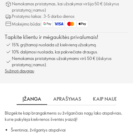
Nemokamas pristatymas, kai užsakymai viršija 50 € (išskyrus
pristatymą į namus)
Pristatymo laikas: 3-5 darbo dienos
Mokėjimo būdai:
Tapkite klientu ir mėgaukitės privalumais!
15% grįžtamoji nuolaida už kiekvieną užsakymą.
10% dalijimosi nuolaida, kai pakviečiate draugus.
Nemokamas pristatymas užsakymams virš 50 € (išskyrus
pristatymą į namus).
Sužinoti daugiau
ĮŽANGA
APRAŠYMAS
KAIP NAUDOTI?
Blizgėkite kaip brangakmenis su žvilgančiais nagų lako atspalviais,
kurie pakylėja kiekvienos šventės įvaizdį!
Šventiniai, žvilgantys atspalviai