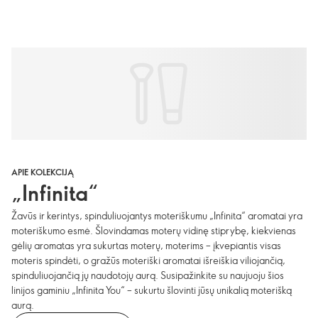
APIE KOLEKCIJĄ
„Infinita“
Žavūs ir kerintys, spinduliuojantys moteriškumu „Infinita“ aromatai yra
moteriškumo esmė. Šlovindamas moterų vidinę stiprybę, kiekvienas
gėlių aromatas yra sukurtas moterų, moterims – įkvepiantis visas
moteris spindėti, o gražūs moteriški aromatai išreiškia viliojančią,
spinduliuojančią jų naudotojų aurą. Susipažinkite su naujuoju šios
linijos gaminiu „Infinita You“ – sukurtu šlovinti jūsų unikalią moterišką
aurą.