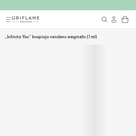
„Infinita You“ kvapiojo vandens mėginėlis (1 ml)