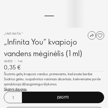
„INFINITA“
„Infinita You“ kvapiojo
vandens mėginėlis (1 ml)
46802
1 ml
0,35 €
Švytintis gėlių kvapusis vanduo, primenantis, kad esate beribė.
Sodrios gėlės, nuspalvintos vaisiniais akcentais, kiekviename pursle
spinduliuoja džiaugsmingus blyksnius.
Skaityti daugiau
ĮSIGYTI