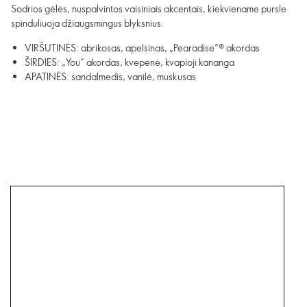
Sodrios gėlės, nuspalvintos vaisiniais akcentais, kiekviename pursle
spinduliuoja džiaugsmingus blyksnius.
VIRŠUTINĖS: abrikosas, apelsinas, „Pearadise“® akordas
ŠIRDIES: „You“ akordas, kvepenė, kvapioji kananga
APATINĖS: sandalmedis, vanilė, muskusas