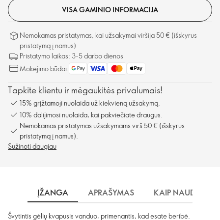
VISA GAMINIO INFORMACIJA
Nemokamas pristatymas, kai užsakymai viršija 50 € (išskyrus
pristatymą į namus)
Pristatymo laikas: 3-5 darbo dienos
Mokėjimo būdai:
Tapkite klientu ir mėgaukitės privalumais!
15% grįžtamoji nuolaida už kiekvieną užsakymą.
10% dalijimosi nuolaida, kai pakviečiate draugus.
Nemokamas pristatymas užsakymams virš 50 € (išskyrus
pristatymą į namus).
Sužinoti daugiau
ĮŽANGA
APRAŠYMAS
KAIP NAUDOTI?
Švytintis gėlių kvapusis vanduo, primenantis, kad esate beribė.