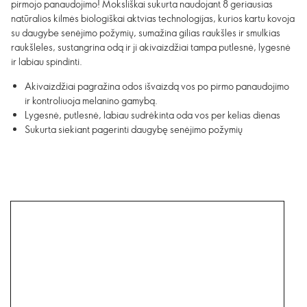
pirmojo panaudojimo! Moksliškai sukurta naudojant 8 geriausias
natūralios kilmės biologiškai aktvias technologijas, kurios kartu kovoja
su daugybe senėjimo požymių, sumažina gilias raukšles ir smulkias
raukšleles, sustangrina odą ir ji akivaizdžiai tampa putlesnė, lygesnė
ir labiau spindinti.
Akivaizdžiai pagražina odos išvaizdą vos po pirmo panaudojimo
ir kontroliuoja melanino gamybą.
Lygesnė, putlesnė, labiau sudrėkinta oda vos per kelias dienas
Sukurta siekiant pagerinti daugybę senėjimo požymių