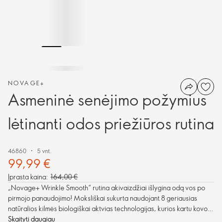
NOVAGE+
Asmeninė senėjimo požymius
lėtinanti odos priežiūros rutina
46860
5 vnt.
99,99 €
Įprasta kaina:
164,00 €
„Novage+ Wrinkle Smooth“ rutina akivaizdžiai išlygina odą vos po
pirmojo panaudojimo! Moksliškai sukurta naudojant 8 geriausias
natūralios kilmės biologiškai aktvias technologijas, kurios kartu kovoja
su daugybe senėjimo požymių, sumažina gilias raukšles ir smulkias
Skaityti daugiau