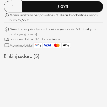
raukšleles, sustangrina odą ir ji akivaizdžiai tampa putlesnė, lygesnė
ĮSIGYTI
ir labiau spindinti.
Mažiausia kaina per paskutines 30 dienų iki dabartinės kainos,
buvo 79,99 €
Nemokamas pristatymas, kai užsakymai viršija 50 € (išskyrus
pristatymą į namus)
Pristatymo laikas: 3-5 darbo dienos
Mokėjimo būdai:
Rinkinį sudaro (5)