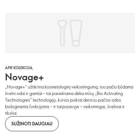
APIE KOLEKCIJĄ
Novage+
„Novage+“ užtikrina kosmetologinį veiksmingumą, tuo pačiu būdama
švelni odai ir gamtai – tai pasiekiama dėka mūsų „Bio Activating
Technologies“ technologijų, kurios puikiai dera su pačios odos
biologinėmis funkcijomis – ir tarpusavyje – veiksmingai, švelniai ir
tiksliai.
SUŽINOTI DAUGIAU