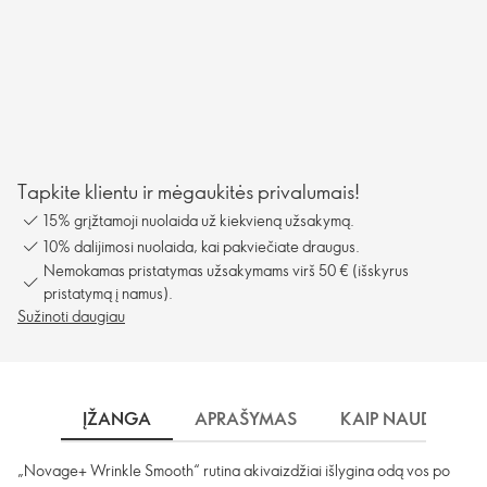
Tapkite klientu ir mėgaukitės privalumais!
15% grįžtamoji nuolaida už kiekvieną užsakymą.
10% dalijimosi nuolaida, kai pakviečiate draugus.
Nemokamas pristatymas užsakymams virš 50 € (išskyrus
pristatymą į namus).
Sužinoti daugiau
ĮŽANGA
APRAŠYMAS
KAIP NAUDOTI?
„Novage+ Wrinkle Smooth“ rutina akivaizdžiai išlygina odą vos po