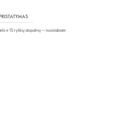
PRISTATYMAS
ėlis ir 15 ryškių atspalvių — nuostabiam