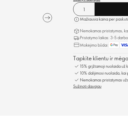
Mažiausia kaina per paskuti
Nemokamas pristatymas, kai 
Pristatymo laikas: 3-5 darb
Mokėjimo būdai:
Tapkite klientu ir mėg
15% grįžtamoji nuolaida už 
10% dalijimosi nuolaida, kai
Nemokamas pristatymas užsa
Sužinoti daugiau