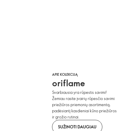
APIE KOLEKCIJĄ
oriflame
Svarbiausia yra rūpestis savimi!
Žemiau rasite įvairių rūpesčio savimi
priežiūros priemonių asortimentą,
padėsiantį kasdieniai kūno priežiūros
ir grožio rutinai.
SUŽINOTI DAUGIAU