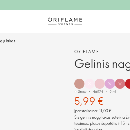
agų lakas
ORIFLAME
Gelinis na
Snow
46874
9 ml
5,99 €
Įprasta kaina:
11,00 €
Šis gelinis nagų lakas suteikia ž
tepimas, platus šepetėlis ir 15 
Skaityti daugiau