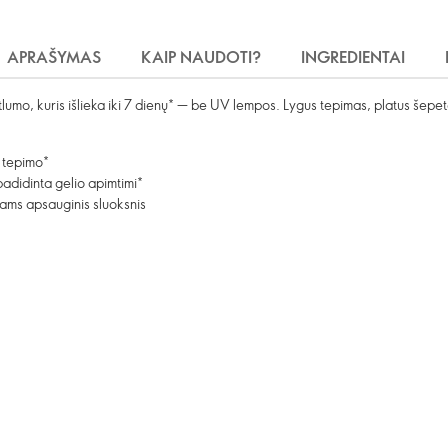
APRAŠYMAS
KAIP NAUDOTI?
INGREDIENTAI
putlumo, kuris išlieka iki 7 dienų* — be UV lempos. Lygus tepimas, platus šepet
o tepimo*
adidinta gelio apimtimi*
mams apsauginis sluoksnis