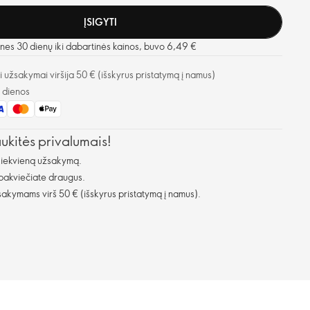
ĮSIGYTI
nes 30 dienų iki dabartinės kainos, buvo 6,49 €
užsakymai viršija 50 € (išskyrus pristatymą į namus)
o dienos
aukitės privalumais!
kiekvieną užsakymą.
 pakviečiate draugus.
kymams virš 50 € (išskyrus pristatymą į namus).