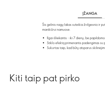
ĮŽANGA
Šis gelinis nagų lakas suteikia žvilgesnio ir 
manikiūrui namuose.
Ilgai išliekantis - iki 7 dienų, be papildom
Stiklo efektą primenantis padengimas su p
Sukurtas taip, kad būtų atsparus skilinėji
Kiti taip pat pirko