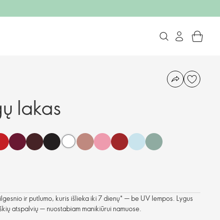
gų lakas
vilgesnio ir putlumo, kuris išlieka iki 7 dienų* — be UV lempos. Lygus
ryškių atspalvių — nuostabiam manikiūrui namuose.