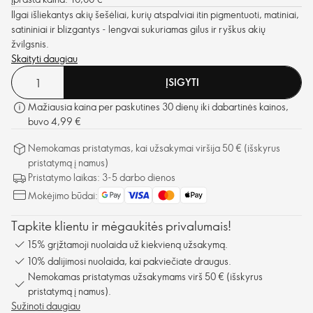
Ilgai išliekantys akių šešėliai, kurių atspalviai itin pigmentuoti, matiniai,
satininiai ir blizgantys - lengvai sukuriamas gilus ir ryškus akių
žvilgsnis.
Skaityti daugiau
ĮSIGYTI
Mažiausia kaina per paskutines 30 dienų iki dabartinės kainos,
buvo 4,99 €
Nemokamas pristatymas, kai užsakymai viršija 50 € (išskyrus
pristatymą į namus)
Pristatymo laikas: 3-5 darbo dienos
Mokėjimo būdai:
Tapkite klientu ir mėgaukitės privalumais!
15% grįžtamoji nuolaida už kiekvieną užsakymą.
10% dalijimosi nuolaida, kai pakviečiate draugus.
Nemokamas pristatymas užsakymams virš 50 € (išskyrus
pristatymą į namus).
Sužinoti daugiau