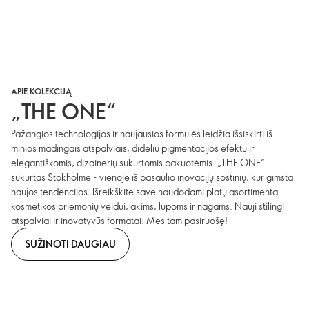
APIE KOLEKCIJĄ
„THE ONE“
Pažangios technologijos ir naujausios formulės leidžia išsiskirti iš
minios madingais atspalviais, dideliu pigmentacijos efektu ir
elegantiškomis, dizainerių sukurtomis pakuotėmis. „THE ONE“
sukurtas Stokholme - vienoje iš pasaulio inovacijų sostinių, kur gimsta
naujos tendencijos. Išreikškite save naudodami platų asortimentą
kosmetikos priemonių veidui, akims, lūpoms ir nagams. Nauji stilingi
atspalviai ir inovatyvūs formatai. Mes tam pasiruošę!
SUŽINOTI DAUGIAU