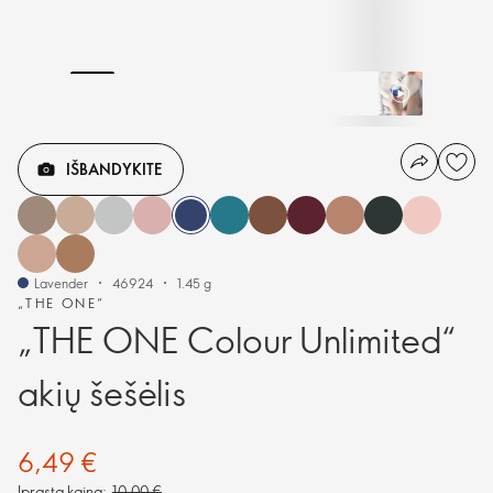
IŠBANDYKITE
Lavender
46924
1.45 g
„THE ONE“
„THE ONE Colour Unlimited“
akių šešėlis
6,49 €
Įprasta kaina:
10,00 €