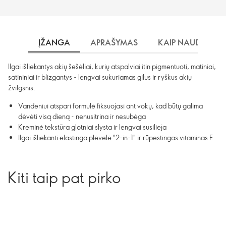
ĮŽANGA
APRAŠYMAS
KAIP NAUDOTI?
Ilgai išliekantys akių šešėliai, kurių atspalviai itin pigmentuoti, matiniai,
satininiai ir blizgantys - lengvai sukuriamas gilus ir ryškus akių
žvilgsnis.
Vandeniui atspari formulė fiksuojasi ant vokų, kad būtų galima
dėvėti visą dieną - nenusitrina ir nesubėga
Kreminė tekstūra glotniai slysta ir lengvai susilieja
Ilgai išliekanti elastinga plėvelė "2-in-1" ir rūpestingas vitaminas E
Kiti taip pat pirko