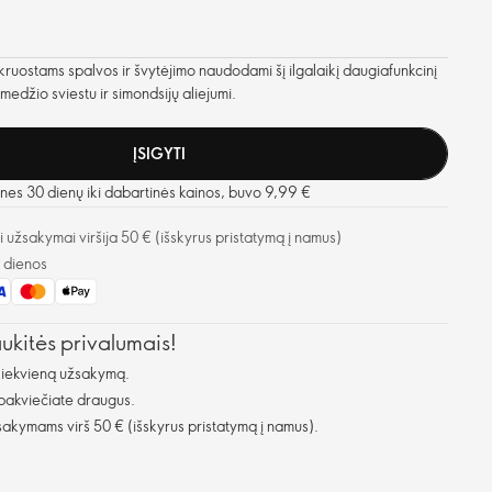
skruostams spalvos ir švytėjimo naudodami šį ilgalaikį daugiafunkcinį
edžio sviestu ir simondsijų aliejumi.
ĮSIGYTI
nes 30 dienų iki dabartinės kainos, buvo 9,99 €
užsakymai viršija 50 € (išskyrus pristatymą į namus)
o dienos
aukitės privalumais!
kiekvieną užsakymą.
 pakviečiate draugus.
kymams virš 50 € (išskyrus pristatymą į namus).