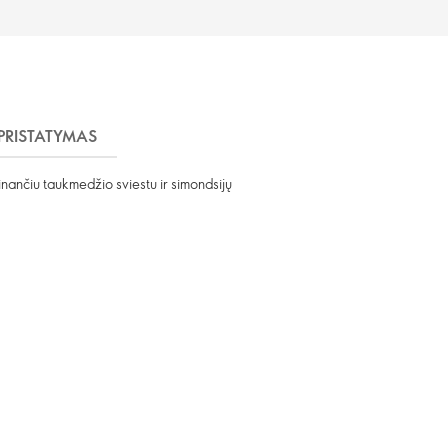
PRISTATYMAS
inančiu taukmedžio sviestu ir simondsijų