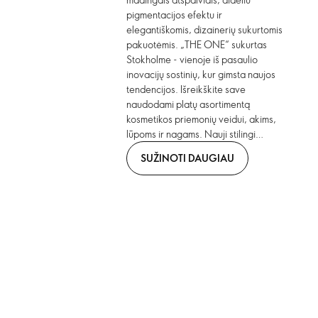
pigmentacijos efektu ir
elegantiškomis, dizainerių sukurtomis
pakuotėmis. „THE ONE“ sukurtas
Stokholme - vienoje iš pasaulio
inovacijų sostinių, kur gimsta naujos
tendencijos. Išreikškite save
naudodami platų asortimentą
kosmetikos priemonių veidui, akims,
lūpoms ir nagams. Nauji stilingi
atspalviai ir inovatyvūs formatai. Mes
SUŽINOTI DAUGIAU
tam pasiruošę!