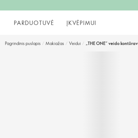
PARDUOTUVĖ
ĮKVĖPIMUI
Pagrindinis puslapis
/
Makiažas
/
Veidui
/
„THE ONE“ veido kontūrav