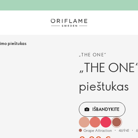
imo pieštukas
„THE ONE“
„THE ONE“
pieštukas
IŠBANDYKITE
Grape Attraction
46941
6