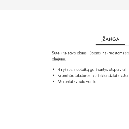
ĮŽANGA
Suteikite savo akims, lūpoms ir skruostams sp
aliejumi.
4 ryškūs, nuotaiką gerinantys atspalviai
Kreminės tekstūros, kuri sklandžiai slysta 
Maloniai kvepia vanile