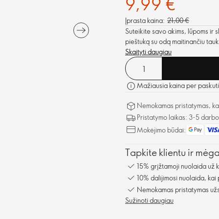
9,99 €
Įprasta kaina:
21,00 €
Suteikite savo akims, lūpoms ir 
pieštuką su odą maitinančiu taukm
Skaityti daugiau
Mažiausia kaina per paskuti
Nemokamas pristatymas, kai 
Pristatymo laikas: 3-5 darb
Mokėjimo būdai:
Tapkite klientu ir mėg
15% grįžtamoji nuolaida už 
10% dalijimosi nuolaida, kai
Nemokamas pristatymas užsa
Sužinoti daugiau