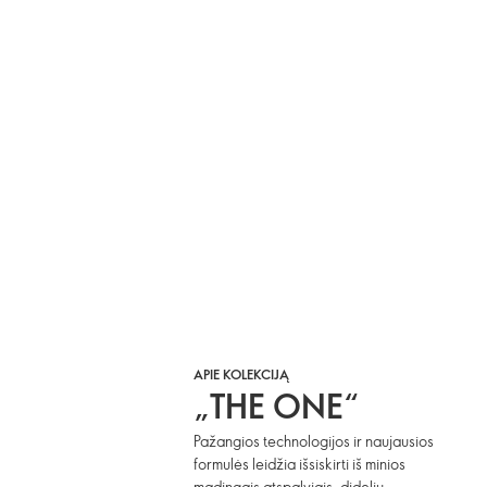
APIE KOLEKCIJĄ
„THE ONE“
Pažangios technologijos ir naujausios
formulės leidžia išsiskirti iš minios
madingais atspalviais, dideliu