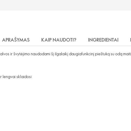
APRAŠYMAS
KAIP NAUDOTI?
INGREDIENTAI
alvos ir švytėjimo naudodami šį ilgalaikį daugiafunkcinį pieštuką su odą mait
ir lengvai sklaidosi