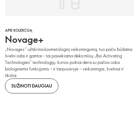
APIE KOLEKCIJĄ
Novage+
„Novage+“ užtikrina kosmetologinį veiksmingumą, tuo pačiu būdama
švelni odai ir gamtai – tai pasiekiama dėka mūsų „Bio Activating
Technologies“ technologijų, kurios puikiai dera su pačios odos
biologinėmis funkcijomis – ir tarpusavyje – veiksmingai, švelniai ir
tiksliai.
SUŽINOTI DAUGIAU