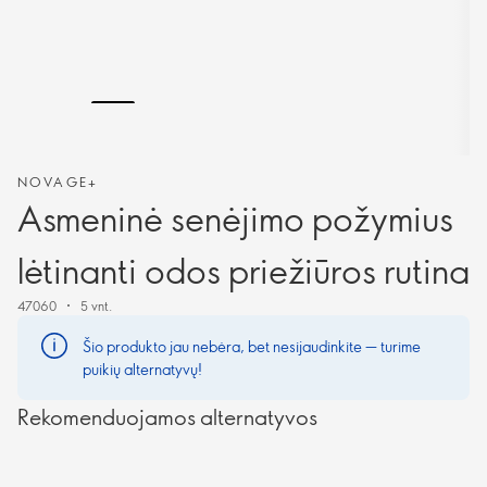
NOVAGE+
Asmeninė senėjimo požymius
lėtinanti odos priežiūros rutina
47060
5 vnt.
Šio produkto jau nebėra, bet nesijaudinkite — turime
puikių alternatyvų!
Rekomenduojamos alternatyvos