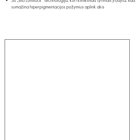
Su „Bio Lumilock“ technologija, kuri klinikiniais tyrimais įrodyta, kad
sumažina hiperpigmentacijos požymius aplink akis