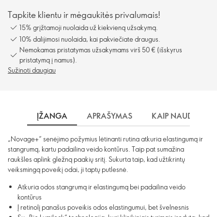
Tapkite klientu ir mėgaukitės privalumais!
15% grįžtamoji nuolaida už kiekvieną užsakymą.
10% dalijimosi nuolaida, kai pakviečiate draugus.
Nemokamas pristatymas užsakymams virš 50 € (išskyrus
pristatymą į namus).
Sužinoti daugiau
ĮŽANGA
APRAŠYMAS
KAIP NAUDOTI?
„Novage+“ senėjimo požymius lėtinanti rutina atkuria elastingumą ir
stangrumą, kartu padailina veido kontūrus. Taip pat sumažina
raukšles aplink gležną paakių sritį. Sukurta taip, kad užtikrintų
veiksmingą poveikį odai, ji taptų putlesnė.
Atkuria odos stangrumą ir elastingumą bei padailina veido
kontūrus
Į retinolį panašus poveikis odos elastingumui, bet švelnesnis