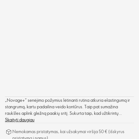
„Novage+“ senėjimo požymius lėtinanti rutina atkuria elastingumą ir
stangrumą, kartu padailina veido kontūrus. Taip pat sumažina
raukšles aplink gležną paakių sritį. Sukurta taip, kad užtikrintų
veiksmingą poveikį odai, ji taptų putlesnė.
Skaityti daugiau
Nemokamas pristatymas, kai užsakymai viršija 50 € (išskyrus
pristatymą į namus)