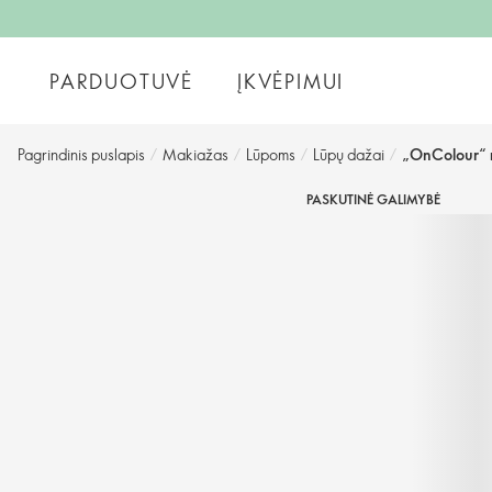
PARDUOTUVĖ
ĮKVĖPIMUI
Pagrindinis puslapis
/
Makiažas
/
Lūpoms
/
Lūpų dažai
/
„OnColour“ 
PASKUTINĖ GALIMYBĖ