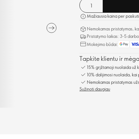
Mažiausia kaina per paskuti
Nemokamas pristatymas, kai 
Pristatymo laikas: 3-5 darb
Mokėjimo būdai:
Tapkite klientu ir mėg
15% grįžtamoji nuolaida už 
10% dalijimosi nuolaida, kai
Nemokamas pristatymas užsa
Sužinoti daugiau