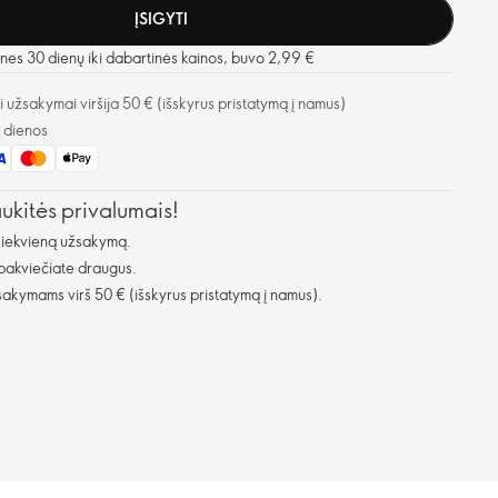
ĮSIGYTI
nes 30 dienų iki dabartinės kainos, buvo 2,99 €
užsakymai viršija 50 € (išskyrus pristatymą į namus)
o dienos
aukitės privalumais!
kiekvieną užsakymą.
 pakviečiate draugus.
kymams virš 50 € (išskyrus pristatymą į namus).