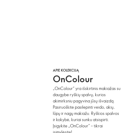
APIE KOLEKCIJĄ
OnColour
„OnColour“ yra išskirtinis makiažas su
daugybe ryškių spalvų, kurios
akimirksniu pagyvina jūsų išvaizdą.
Pasiruoškite pasilepinti veido, akių,
lūpų ir nagų makiažu. Ryškios spalvos
ir kokybė, kuriai sunku atsispirti.
Įsigykite „OnColour“ – tikrai
įsimylėsite!