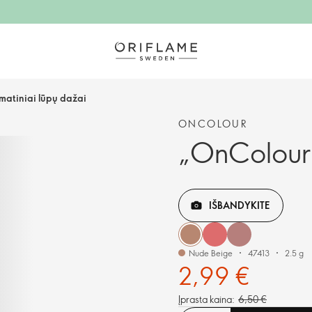
matiniai lūpų dažai
ONCOLOUR
„OnColour“
IŠBANDYKITE
Nude Beige
47413
2.5 g
2,99 €
Įprasta kaina:
6,50 €