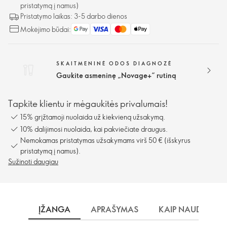
pristatymą į namus)
Pristatymo laikas: 3-5 darbo dienos
Mokėjimo būdai:
SKAITMENINĖ ODOS DIAGNOZĖ
Gaukite asmeninę „Novage+“ rutiną
Tapkite klientu ir mėgaukitės privalumais!
15% grįžtamoji nuolaida už kiekvieną užsakymą.
10% dalijimosi nuolaida, kai pakviečiate draugus.
Nemokamas pristatymas užsakymams virš 50 € (išskyrus
pristatymą į namus).
Sužinoti daugiau
ĮŽANGA
APRAŠYMAS
KAIP NAUDOTI?