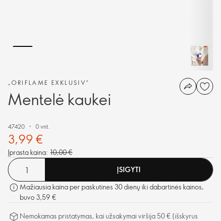
„ORIFLAME EXKLUSIV“
Mentelė kaukei
47420
0 vnt.
3,99 €
Įprasta kaina:
10,00 €
ĮSIGYTI
Mažiausia kaina per paskutines 30 dienų iki dabartinės kainos,
buvo 3,59 €
Nemokamas pristatymas, kai užsakymai viršija 50 € (išskyrus