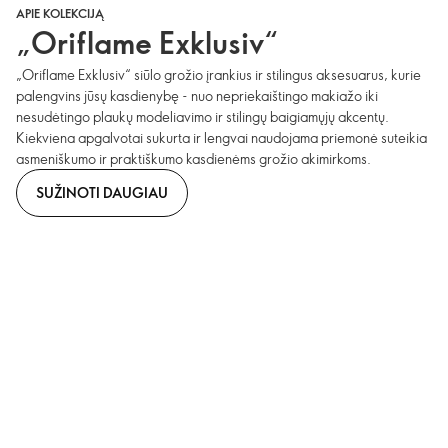
APIE KOLEKCIJĄ
„Oriflame Exklusiv“
„Oriflame Exklusiv“ siūlo grožio įrankius ir stilingus aksesuarus, kurie
palengvins jūsų kasdienybę - nuo nepriekaištingo makiažo iki
nesudėtingo plaukų modeliavimo ir stilingų baigiamųjų akcentų.
Kiekviena apgalvotai sukurta ir lengvai naudojama priemonė suteikia
asmeniškumo ir praktiškumo kasdienėms grožio akimirkoms.
SUŽINOTI DAUGIAU