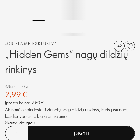
„ORIFLAME EXKLUSIV“
„Hidden Gems“ nagų dildžių
rinkinys
47554
0 vnt.
2,99 €
Įprasta kaina:
7,50 €
Akinančio spindesio 3 vienetų nagų dildžių rinkinys, kuris jūsų nagų
kasdienybei suteikia šventiškumo!
Skaityti daugiau
ĮSIGYTI