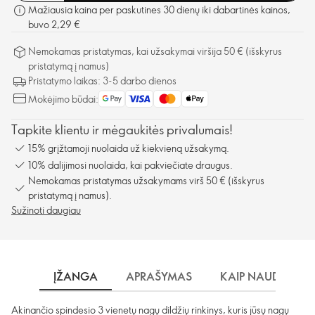
Mažiausia kaina per paskutines 30 dienų iki dabartinės kainos,
buvo 2,29 €
Nemokamas pristatymas, kai užsakymai viršija 50 € (išskyrus
pristatymą į namus)
Pristatymo laikas: 3-5 darbo dienos
Mokėjimo būdai:
Tapkite klientu ir mėgaukitės privalumais!
15% grįžtamoji nuolaida už kiekvieną užsakymą.
10% dalijimosi nuolaida, kai pakviečiate draugus.
Nemokamas pristatymas užsakymams virš 50 € (išskyrus
pristatymą į namus).
Sužinoti daugiau
ĮŽANGA
APRAŠYMAS
KAIP NAUDOTI?
Akinančio spindesio 3 vienetų nagų dildžių rinkinys, kuris jūsų nagų