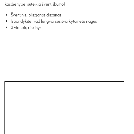
kasdienybei suteikia šventiškumo!
Šventinis, blizgantis dizainas
Išbandykite, kad lengvai susitvarkytumėte nagus
3 vienetų rinkinys