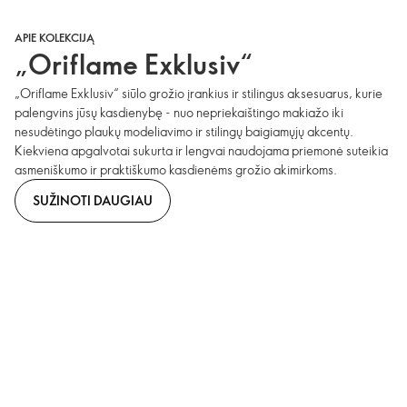
APIE KOLEKCIJĄ
„Oriflame Exklusiv“
„Oriflame Exklusiv“ siūlo grožio įrankius ir stilingus aksesuarus, kurie
palengvins jūsų kasdienybę - nuo nepriekaištingo makiažo iki
nesudėtingo plaukų modeliavimo ir stilingų baigiamųjų akcentų.
Kiekviena apgalvotai sukurta ir lengvai naudojama priemonė suteikia
asmeniškumo ir praktiškumo kasdienėms grožio akimirkoms.
SUŽINOTI DAUGIAU