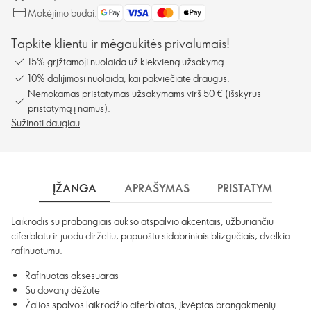
Mokėjimo būdai:
Tapkite klientu ir mėgaukitės privalumais!
15% grįžtamoji nuolaida už kiekvieną užsakymą.
10% dalijimosi nuolaida, kai pakviečiate draugus.
Nemokamas pristatymas užsakymams virš 50 € (išskyrus
pristatymą į namus).
Sužinoti daugiau
ĮŽANGA
APRAŠYMAS
PRISTATYMAS
Laikrodis su prabangiais aukso atspalvio akcentais, užburiančiu
ciferblatu ir juodu dirželiu, papuoštu sidabriniais blizgučiais, dvelkia
rafinuotumu.
Rafinuotas aksesuaras
Su dovanų dėžute
Žalios spalvos laikrodžio ciferblatas, įkvėptas brangakmenių