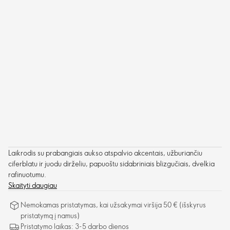
Laikrodis su prabangiais aukso atspalvio akcentais, užburiančiu
ciferblatu ir juodu dirželiu, papuoštu sidabriniais blizgučiais, dvelkia
rafinuotumu.
Skaityti daugiau
Nemokamas pristatymas, kai užsakymai viršija 50 € (išskyrus
pristatymą į namus)
Pristatymo laikas: 3-5 darbo dienos