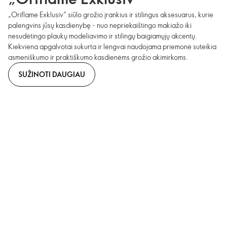
„Oriflame Exklusiv“ siūlo grožio įrankius ir stilingus aksesuarus, kurie
palengvins jūsų kasdienybę - nuo nepriekaištingo makiažo iki
nesudėtingo plaukų modeliavimo ir stilingų baigiamųjų akcentų.
Kiekviena apgalvotai sukurta ir lengvai naudojama priemonė suteikia
asmeniškumo ir praktiškumo kasdienėms grožio akimirkoms.
SUŽINOTI DAUGIAU