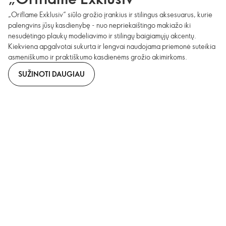
„Oriflame Exklusiv“ siūlo grožio įrankius ir stilingus aksesuarus, kurie
palengvins jūsų kasdienybę - nuo nepriekaištingo makiažo iki
nesudėtingo plaukų modeliavimo ir stilingų baigiamųjų akcentų.
Kiekviena apgalvotai sukurta ir lengvai naudojama priemonė suteikia
asmeniškumo ir praktiškumo kasdienėms grožio akimirkoms.
SUŽINOTI DAUGIAU