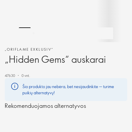
„ORIFLAME EXKLUSIV“
„Hidden Gems“ auskarai
47630
0 vnt.
Šio produkto jau nebėra, bet nesijaudinkite — turime
puikių alternatyvų!
Rekomenduojamos alternatyvos