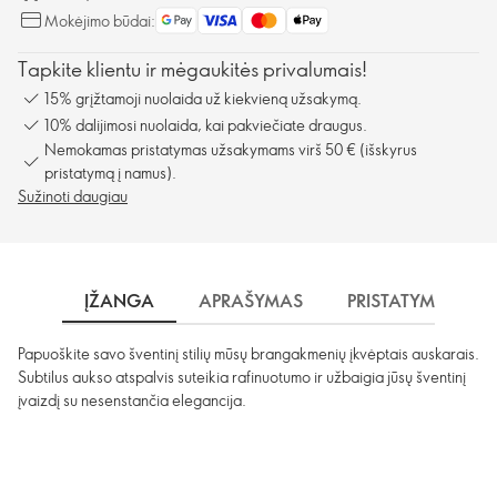
Mokėjimo būdai:
Tapkite klientu ir mėgaukitės privalumais!
15% grįžtamoji nuolaida už kiekvieną užsakymą.
10% dalijimosi nuolaida, kai pakviečiate draugus.
Nemokamas pristatymas užsakymams virš 50 € (išskyrus
pristatymą į namus).
Sužinoti daugiau
ĮŽANGA
APRAŠYMAS
PRISTATYMAS
Papuoškite savo šventinį stilių mūsų brangakmenių įkvėptais auskarais.
Subtilus aukso atspalvis suteikia rafinuotumo ir užbaigia jūsų šventinį
įvaizdį su nesenstančia elegancija.