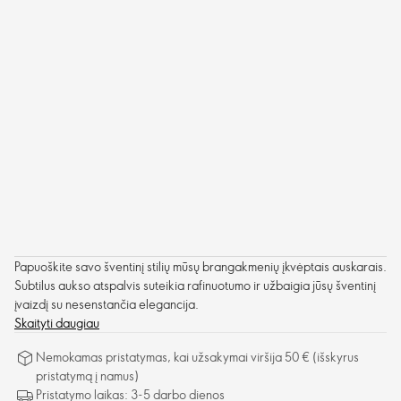
Papuoškite savo šventinį stilių mūsų brangakmenių įkvėptais auskarais.
Subtilus aukso atspalvis suteikia rafinuotumo ir užbaigia jūsų šventinį
įvaizdį su nesenstančia elegancija.
Skaityti daugiau
Nemokamas pristatymas, kai užsakymai viršija 50 € (išskyrus
pristatymą į namus)
Pristatymo laikas: 3-5 darbo dienos