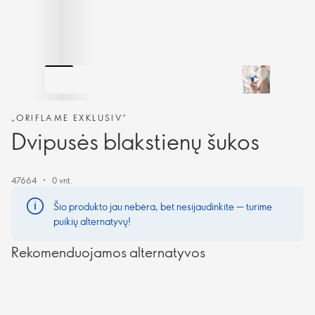
„ORIFLAME EXKLUSIV“
Dvipusės blakstienų šukos
47664
0 vnt.
Šio produkto jau nebėra, bet nesijaudinkite — turime
puikių alternatyvų!
Rekomenduojamos alternatyvos