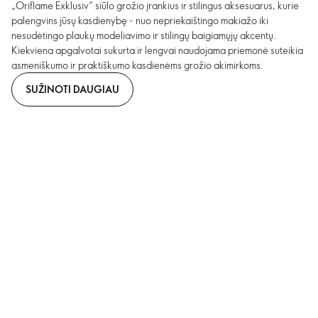
„Oriflame Exklusiv“ siūlo grožio įrankius ir stilingus aksesuarus, kurie
palengvins jūsų kasdienybę - nuo nepriekaištingo makiažo iki
nesudėtingo plaukų modeliavimo ir stilingų baigiamųjų akcentų.
Kiekviena apgalvotai sukurta ir lengvai naudojama priemonė suteikia
asmeniškumo ir praktiškumo kasdienėms grožio akimirkoms.
SUŽINOTI DAUGIAU