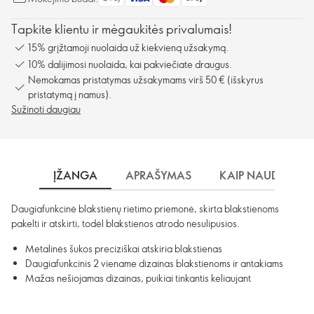
Tapkite klientu ir mėgaukitės privalumais!
15% grįžtamoji nuolaida už kiekvieną užsakymą.
10% dalijimosi nuolaida, kai pakviečiate draugus.
Nemokamas pristatymas užsakymams virš 50 € (išskyrus
pristatymą į namus).
Sužinoti daugiau
ĮŽANGA
APRAŠYMAS
KAIP NAUDOTI?
Daugiafunkcinė blakstienų rietimo priemonė, skirta blakstienoms
pakelti ir atskirti, todėl blakstienos atrodo nesulipusios.
Metalinės šukos preciziškai atskiria blakstienas
Daugiafunkcinis 2 viename dizainas blakstienoms ir antakiams
Mažas nešiojamas dizainas, puikiai tinkantis keliaujant