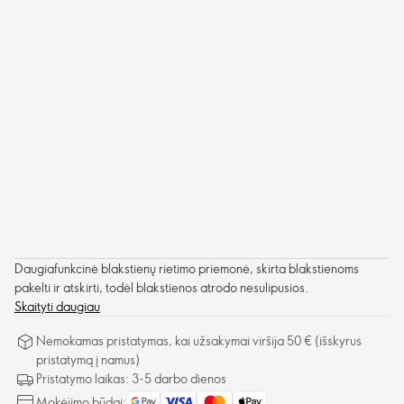
Daugiafunkcinė blakstienų rietimo priemonė, skirta blakstienoms
pakelti ir atskirti, todėl blakstienos atrodo nesulipusios.
Skaityti daugiau
Nemokamas pristatymas, kai užsakymai viršija 50 € (išskyrus
pristatymą į namus)
Pristatymo laikas: 3-5 darbo dienos
Mokėjimo būdai: